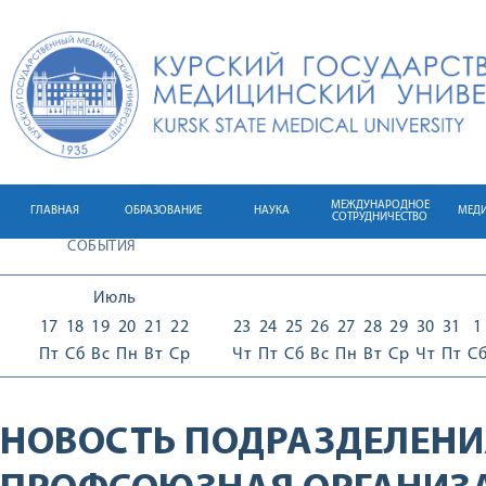
МЕЖДУНАРОДНОЕ
ГЛАВНАЯ
ОБРАЗОВАНИЕ
НАУКА
МЕД
СОТРУДНИЧЕСТВО
СОБЫТИЯ
Июль
17
18
19
20
21
22
23
24
25
26
27
28
29
30
31
1
Пт
Сб
Вс
Пн
Вт
Ср
Чт
Пт
Сб
Вс
Пн
Вт
Ср
Чт
Пт
С
НОВОСТЬ ПОДРАЗДЕЛЕНИ