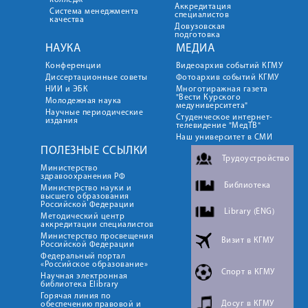
колледж
Аккредитация
Система менеджмента
специалистов
качества
Довузовская
подготовка
НАУКА
МЕДИА
Конференции
Видеоархив событий КГМУ
Диссертационные советы
Фотоархив событий КГМУ
НИИ и ЭБК
Многотиражная газета
"Вести Курского
Молодежная наука
медуниверситета"
Научные периодические
Студенческое интернет-
издания
телевидение "МедТВ"
Наш университет в СМИ
ПОЛЕЗНЫЕ ССЫЛКИ
Трудоустройство
Министерство
здравоохранения РФ
Библиотека
Министерство науки и
высшего образования
Российской Федерации
Library (ENG)
Методический центр
аккредитации специалистов
Министерство просвещения
Визит в КГМУ
Российской Федерации
Федеральный портал
«Российское образование»
Спорт в КГМУ
Научная электронная
библиотека Elibrary
Горячая линия по
Досуг в КГМУ
обеспечению правовой и