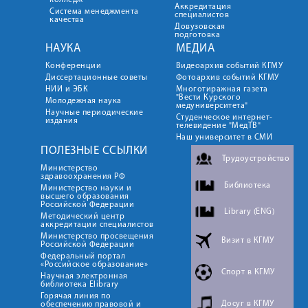
колледж
Аккредитация
Система менеджмента
специалистов
качества
Довузовская
подготовка
НАУКА
МЕДИА
Конференции
Видеоархив событий КГМУ
Диссертационные советы
Фотоархив событий КГМУ
НИИ и ЭБК
Многотиражная газета
"Вести Курского
Молодежная наука
медуниверситета"
Научные периодические
Студенческое интернет-
издания
телевидение "МедТВ"
Наш университет в СМИ
ПОЛЕЗНЫЕ ССЫЛКИ
Трудоустройство
Министерство
здравоохранения РФ
Библиотека
Министерство науки и
высшего образования
Российской Федерации
Library (ENG)
Методический центр
аккредитации специалистов
Министерство просвещения
Визит в КГМУ
Российской Федерации
Федеральный портал
«Российское образование»
Спорт в КГМУ
Научная электронная
библиотека Elibrary
Горячая линия по
Досуг в КГМУ
обеспечению правовой и