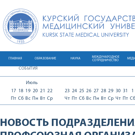
МЕЖДУНАРОДНОЕ
ГЛАВНАЯ
ОБРАЗОВАНИЕ
НАУКА
МЕД
СОТРУДНИЧЕСТВО
СОБЫТИЯ
Июль
17
18
19
20
21
22
23
24
25
26
27
28
29
30
31
1
Пт
Сб
Вс
Пн
Вт
Ср
Чт
Пт
Сб
Вс
Пн
Вт
Ср
Чт
Пт
С
НОВОСТЬ ПОДРАЗДЕЛЕНИ