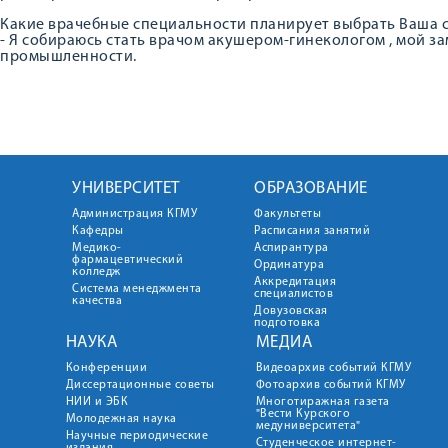
Какие врачебные специальности планирует выбрать Ваша 
- Я собираюсь стать врачом акушером-гинекологом , мой 
промышленности.
УНИВЕРСИТЕТ
ОБРАЗОВАНИЕ
Администрация КГМУ
Факультеты
Кафедры
Расписания занятий
Медико-
Аспирантура
фармацевтический
Ординатура
колледж
Аккредитация
Система менеджмента
специалистов
качества
Довузовская
подготовка
НАУКА
МЕДИА
Конференции
Видеоархив событий КГМУ
Диссертационные советы
Фотоархив событий КГМУ
НИИ и ЭБК
Многотиражная газета
"Вести Курского
Молодежная наука
медуниверситета"
Научные периодические
Студенческое интернет-