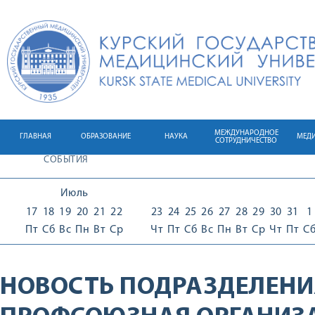
МЕЖДУНАРОДНОЕ
ГЛАВНАЯ
ОБРАЗОВАНИЕ
НАУКА
МЕД
СОТРУДНИЧЕСТВО
СОБЫТИЯ
Июль
17
18
19
20
21
22
23
24
25
26
27
28
29
30
31
1
Пт
Сб
Вс
Пн
Вт
Ср
Чт
Пт
Сб
Вс
Пн
Вт
Ср
Чт
Пт
С
НОВОСТЬ ПОДРАЗДЕЛЕНИ