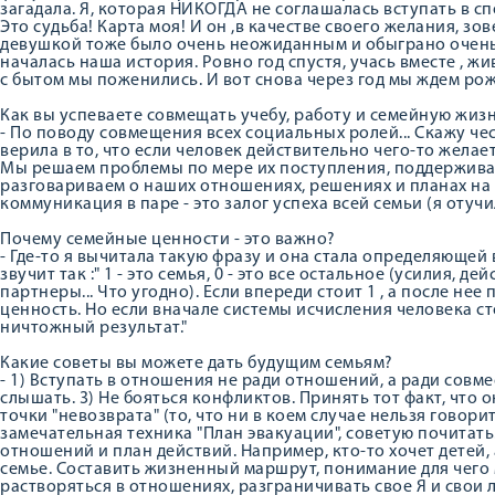
загадала. Я, которая НИКОГДА не соглашалась вступать в спо
Это судьба! Карта моя! И он ,в качестве своего желания, зо
девушкой тоже было очень неожиданным и обыграно очень
началась наша история. Ровно год спустя, учась вместе , ж
с бытом мы поженились. И вот снова через год мы ждем рож
Как вы успеваете совмещать учебу, работу и семейную жиз
- По поводу совмещения всех социальных ролей... Скажу чес
верила в то, что если человек действительно чего-то желает
Мы решаем проблемы по мере их поступления, поддерживае
разговариваем о наших отношениях, решениях и планах на 
коммуникация в паре - это залог успеха всей семьи (я отучи
Почему семейные ценности - это важно?
- Где-то я вычитала такую фразу и она стала определяющей
звучит так :" 1 - это семья, 0 - это все остальное (усилия, д
партнеры... Что угодно). Если впереди стоит 1 , а после не
ценность. Но если вначале системы исчисления человека стои
ничтожный результат."
Какие советы вы можете дать будущим семьям?
- 1) Вступать в отношения не ради отношений, а ради совме
слышать. 3) Не бояться конфликтов. Принять тот факт, что 
точки "невозврата" (то, что ни в коем случае нельзя говори
замечательная техника "План эвакуации", советую почитать.
отношений и план действий. Например, кто-то хочет детей,
семье. Составить жизненный маршрут, понимание для чего м
растворяться в отношениях, разграничивать свое Я и свои 