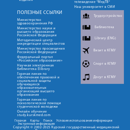
издания
телевидение "МедТВ"
Наш университет в СМИ
ПОЛЕЗНЫЕ ССЫЛКИ
Трудоустройство
Министерство
здравоохранения РФ
Библиотека
Министерство науки и
высшего образования
Российской Федерации
Library (ENG)
Методический центр
аккредитации специалистов
Министерство просвещения
Визит в КГМУ
Российской Федерации
Федеральный портал
«Российское образование»
Спорт в КГМУ
Научная электронная
библиотека Elibrary
Горячая линия по
Досуг в КГМУ
обеспечению правовой и
социальной защиты
обучающихся
образовательных
организаций высшего
образования
Горячая линия по
психологической помощи
студенческой молодежи
Онлайн обучение
study.kurskmed.com
Главная
Карты
Поиск
Условия использования информации
Экстренная информация
Copyright © 2002-2025 Курский государственный медицинский