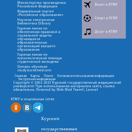
Министерство просвещения
Визит в КГМУ
Российской Федерации
Федеральный портал
«Российское образование»
Спорт в КГМУ
Научная электронная
библиотека Elibrary
Горячая линия по
Досуг в КГМУ
обеспечению правовой и
социальной защиты
обучающихся
образовательных
организаций высшего
образования
Горячая линия по
психологической помощи
студенческой молодежи
Онлайн обучение
study.kurskmed.com
Главная
Карты
Поиск
Условия использования информации
Экстренная информация
Copyright © 2002-2025 Курский государственный медицинский
университет При использовании материалов сайта, ссылка
обязательна. Powered by Web Med Team©, Laravel
КГМУ в социальных сетях
Курский
государственный