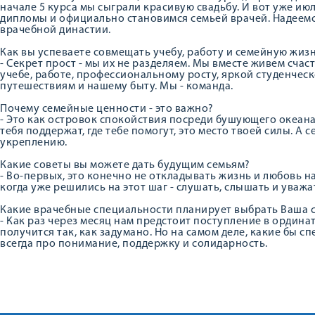
начале 5 курса мы сыграли красивую свадьбу. И вот уже ию
дипломы и официально становимся семьей врачей. Надеемс
врачебной династии.
Как вы успеваете совмещать учебу, работу и семейную жиз
- Секрет прост - мы их не разделяем. Мы вместе живем счас
учебе, работе, профессиональному росту, яркой студенческо
путешествиям и нашему быту. Мы - команда.
Почему семейные ценности - это важно?
- Это как островок спокойствия посреди бушующего океана, к
тебя поддержат, где тебе помогут, это место твоей силы. А
укреплению.
Какие советы вы можете дать будущим семьям?
- Во-первых, это конечно не откладывать жизнь и любовь на
когда уже решились на этот шаг - слушать, слышать и уважат
Какие врачебные специальности планирует выбрать Ваша 
- Как раз через месяц нам предстоит поступление в ординат
получится так, как задумано. Но на самом деле, какие бы сп
всегда про понимание, поддержку и солидарность.