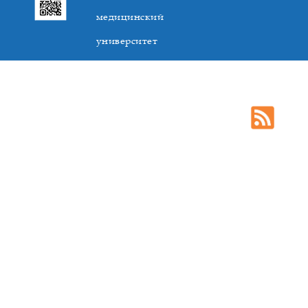
медицинский
университет
305041. К.Маркса,3, г. Курск. Тел. +7(4712) 588-137. Факс
+7(4712) 588-137. E-mail: kurskmed@mail.ru