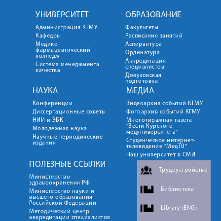
УНИВЕРСИТЕТ
ОБРАЗОВАНИЕ
Администрация КГМУ
Факультеты
Кафедры
Расписания занятий
Медико-
Аспирантура
фармацевтический
Ординатура
колледж
Аккредитация
Система менеджмента
специалистов
качества
Довузовская
подготовка
НАУКА
МЕДИА
Конференции
Видеоархив событий КГМУ
Диссертационные советы
Фотоархив событий КГМУ
НИИ и ЭБК
Многотиражная газета
"Вести Курского
Молодежная наука
медуниверситета"
Научные периодические
Студенческое интернет-
издания
телевидение "МедТВ"
Наш университет в СМИ
ПОЛЕЗНЫЕ ССЫЛКИ
Трудоустройство
Министерство
здравоохранения РФ
Библиотека
Министерство науки и
высшего образования
Российской Федерации
Library (ENG)
Методический центр
аккредитации специалистов