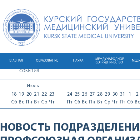
МЕЖДУНАРОДНОЕ
ГЛАВНАЯ
ОБРАЗОВАНИЕ
НАУКА
МЕД
СОТРУДНИЧЕСТВО
СОБЫТИЯ
Июль
18
19
20
21
22
23
24
25
26
27
28
29
30
31
1
2
Сб
Вс
Пн
Вт
Ср
Чт
Пт
Сб
Вс
Пн
Вт
Ср
Чт
Пт
Сб
Вс
НОВОСТЬ ПОДРАЗДЕЛЕНИ