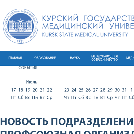
МЕЖДУНАРОДНОЕ
ГЛАВНАЯ
ОБРАЗОВАНИЕ
НАУКА
МЕД
СОТРУДНИЧЕСТВО
СОБЫТИЯ
Июль
17
18
19
20
21
22
23
24
25
26
27
28
29
30
31
1
Пт
Сб
Вс
Пн
Вт
Ср
Чт
Пт
Сб
Вс
Пн
Вт
Ср
Чт
Пт
С
НОВОСТЬ ПОДРАЗДЕЛЕНИ