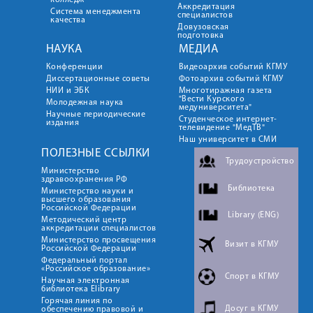
колледж
Аккредитация
Система менеджмента
специалистов
качества
Довузовская
подготовка
НАУКА
МЕДИА
Конференции
Видеоархив событий КГМУ
Диссертационные советы
Фотоархив событий КГМУ
НИИ и ЭБК
Многотиражная газета
"Вести Курского
Молодежная наука
медуниверситета"
Научные периодические
Студенческое интернет-
издания
телевидение "МедТВ"
Наш университет в СМИ
ПОЛЕЗНЫЕ ССЫЛКИ
Трудоустройство
Министерство
здравоохранения РФ
Библиотека
Министерство науки и
высшего образования
Российской Федерации
Library (ENG)
Методический центр
аккредитации специалистов
Министерство просвещения
Визит в КГМУ
Российской Федерации
Федеральный портал
«Российское образование»
Спорт в КГМУ
Научная электронная
библиотека Elibrary
Горячая линия по
Досуг в КГМУ
обеспечению правовой и