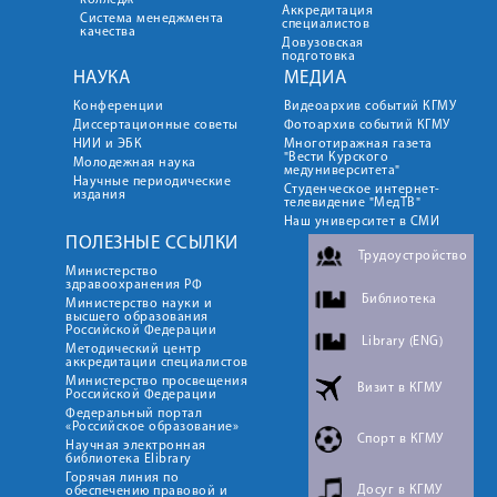
колледж
Аккредитация
Система менеджмента
специалистов
качества
Довузовская
подготовка
НАУКА
МЕДИА
Конференции
Видеоархив событий КГМУ
Диссертационные советы
Фотоархив событий КГМУ
НИИ и ЭБК
Многотиражная газета
"Вести Курского
Молодежная наука
медуниверситета"
Научные периодические
Студенческое интернет-
издания
телевидение "МедТВ"
Наш университет в СМИ
ПОЛЕЗНЫЕ ССЫЛКИ
Трудоустройство
Министерство
здравоохранения РФ
Библиотека
Министерство науки и
высшего образования
Российской Федерации
Library (ENG)
Методический центр
аккредитации специалистов
Министерство просвещения
Визит в КГМУ
Российской Федерации
Федеральный портал
«Российское образование»
Спорт в КГМУ
Научная электронная
библиотека Elibrary
Горячая линия по
Досуг в КГМУ
обеспечению правовой и