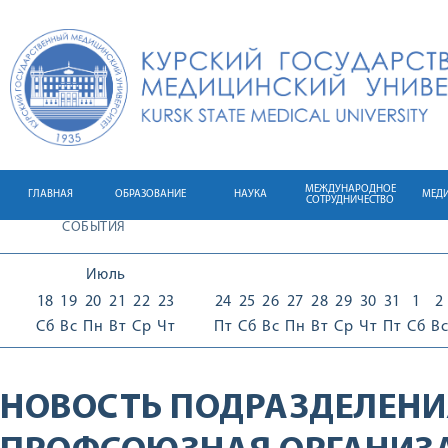
МЕЖДУНАРОДНОЕ
ГЛАВНАЯ
ОБРАЗОВАНИЕ
НАУКА
МЕД
СОТРУДНИЧЕСТВО
СОБЫТИЯ
Июль
18
19
20
21
22
23
24
25
26
27
28
29
30
31
1
2
Сб
Вс
Пн
Вт
Ср
Чт
Пт
Сб
Вс
Пн
Вт
Ср
Чт
Пт
Сб
Вс
НОВОСТЬ ПОДРАЗДЕЛЕНИ