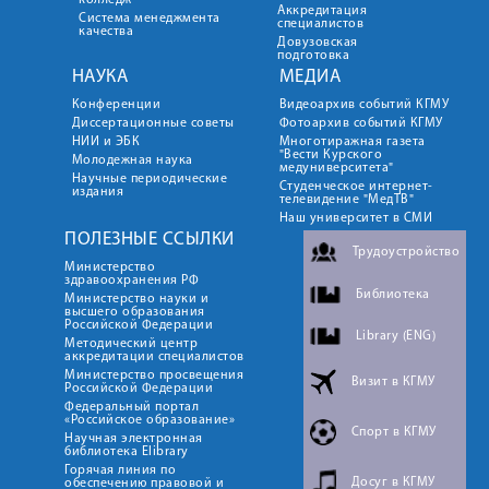
колледж
Аккредитация
Система менеджмента
специалистов
качества
Довузовская
подготовка
НАУКА
МЕДИА
Конференции
Видеоархив событий КГМУ
Диссертационные советы
Фотоархив событий КГМУ
НИИ и ЭБК
Многотиражная газета
"Вести Курского
Молодежная наука
медуниверситета"
Научные периодические
Студенческое интернет-
издания
телевидение "МедТВ"
Наш университет в СМИ
ПОЛЕЗНЫЕ ССЫЛКИ
Трудоустройство
Министерство
здравоохранения РФ
Библиотека
Министерство науки и
высшего образования
Российской Федерации
Library (ENG)
Методический центр
аккредитации специалистов
Министерство просвещения
Визит в КГМУ
Российской Федерации
Федеральный портал
«Российское образование»
Спорт в КГМУ
Научная электронная
библиотека Elibrary
Горячая линия по
Досуг в КГМУ
обеспечению правовой и