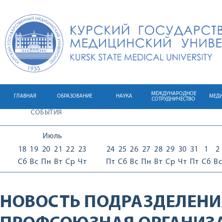
МЕЖДУНАРОДНОЕ
ГЛАВНАЯ
ОБРАЗОВАНИЕ
НАУКА
МЕД
СОТРУДНИЧЕСТВО
СОБЫТИЯ
Июль
18
19
20
21
22
23
24
25
26
27
28
29
30
31
1
2
Сб
Вс
Пн
Вт
Ср
Чт
Пт
Сб
Вс
Пн
Вт
Ср
Чт
Пт
Сб
Вс
НОВОСТЬ ПОДРАЗДЕЛЕНИ