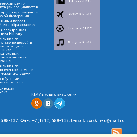
Library (ENG)
ический центр
итации специалистов
терство просвещения
Визит в КГМУ
йской Федерации
альный портал
йское образование»
Спорт в КГМУ
я электронная
тека Elibrary
я линия по
Досуг в КГМУ
чению правовой и
льной защиты
ющихся
овательных
изаций высшего
ования
я линия по
логической помощи
ческой молодежи
н обучение
kurskmed.com
ицинский
ылка
КГМУ в социальных сетях
2) 588-137. Факс +7(4712) 588-137. E-mail: kurskmed@mail.ru