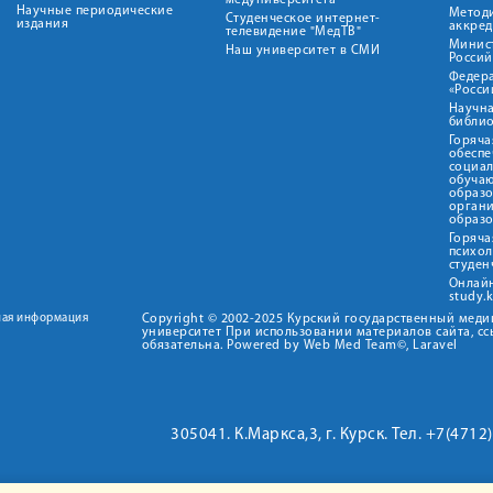
медуниверситета"
Научные периодические
Метод
Студенческое интернет-
издания
аккред
телевидение "МедТВ"
Минис
Наш университет в СМИ
Росси
Федер
«Росси
Научна
библио
Горяча
обеспе
социа
обуча
образ
орган
образ
Горяча
психо
студен
Онлай
study.
ная информация
Copyright © 2002-2025 Курский государственный мед
университет При использовании материалов сайта, сс
обязательна. Powered by Web Med Team©, Laravel
305041. К.Маркса,3, г. Курск. Тел. +7(471