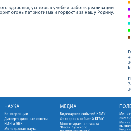
го здоровья, успехов в учебе и работе, реализации
горит огонь патриотизма и гордости за нашу Родину.
Г
+
3
k
П
7
3
НАУКА
МЕДИА
ПОЛ
Конференции
Видеоархив событий КГМУ
Минис
здрав
Диссертационные советы
Фотоархив событий КГМУ
Минист
НИИ и ЭБК
Многотиражная газета
высше
"Вести Курского
Молодежная наука
Росси