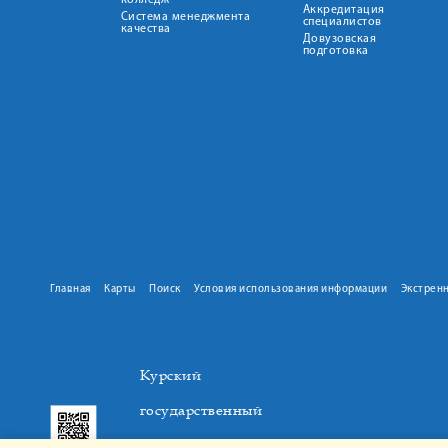
колледж
Аккредитация
Система менеджмента
специалистов
качества
Довузовская
подготовка
Главная
Карты
Поиск
Условия использования информации
Экстрен
Курский
государственный
медицинский