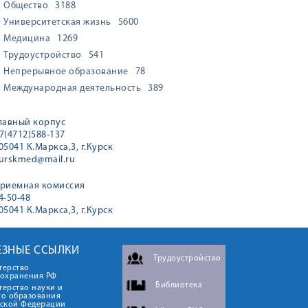
Общество
3188
Университетская жизнь
5600
Медицина
1269
Трудоустройство
541
Непрерывное образование
78
Международная деятельность
389
лавный корпус
7(4712)588-137
05041 К.Маркса,3, г.Курск
urskmed@mail.ru
риемная комиссия
4-50-48
05041 К.Маркса,3, г.Курск
ЕЗНЫЕ ССЫЛКИ
Трудоустройство
терство
оохранения РФ
Библиотека
ерство науки и
го образования
йской Федерации