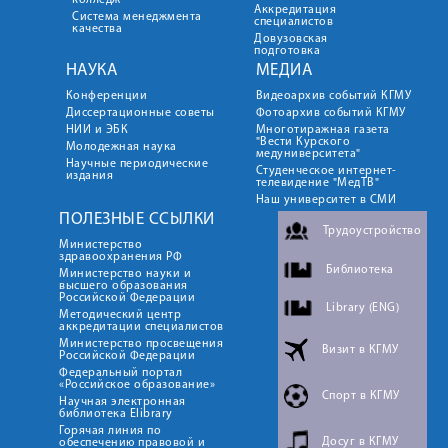
колледж
Аккредитация
Система менеджмента
специалистов
качества
Довузовская
подготовка
НАУКА
МЕДИА
Конференции
Видеоархив событий КГМУ
Диссертационные советы
Фотоархив событий КГМУ
НИИ и ЭБК
Многотиражная газета
"Вести Курского
Молодежная наука
медуниверситета"
Научные периодические
Студенческое интернет-
издания
телевидение "МедТВ"
Наш университет в СМИ
ПОЛЕЗНЫЕ ССЫЛКИ
Трудоустройство
Министерство
здравоохранения РФ
Библиотека
Министерство науки и
высшего образования
Российской Федерации
Library (ENG)
Методический центр
аккредитации специалистов
Министерство просвещения
Визит в КГМУ
Российской Федерации
Федеральный портал
«Российское образование»
Спорт в КГМУ
Научная электронная
библиотека Elibrary
Горячая линия по
Досуг в КГМУ
обеспечению правовой и