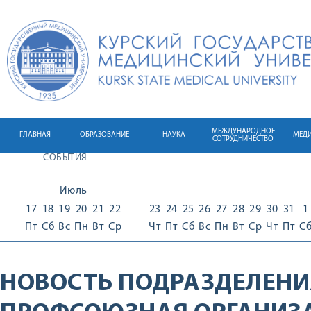
МЕЖДУНАРОДНОЕ
ГЛАВНАЯ
ОБРАЗОВАНИЕ
НАУКА
МЕД
СОТРУДНИЧЕСТВО
СОБЫТИЯ
Июль
17
18
19
20
21
22
23
24
25
26
27
28
29
30
31
1
Пт
Сб
Вс
Пн
Вт
Ср
Чт
Пт
Сб
Вс
Пн
Вт
Ср
Чт
Пт
С
НОВОСТЬ ПОДРАЗДЕЛЕНИ