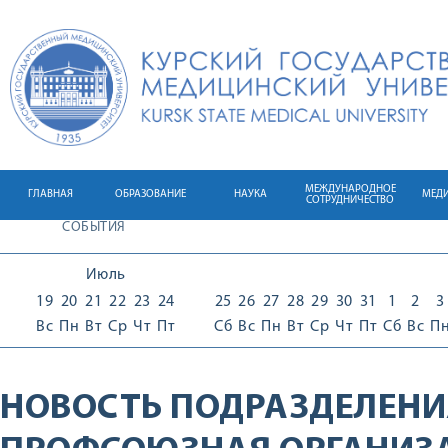
МЕЖДУНАРОДНОЕ
ГЛАВНАЯ
ОБРАЗОВАНИЕ
НАУКА
МЕД
СОТРУДНИЧЕСТВО
СОБЫТИЯ
Июль
19
20
21
22
23
24
25
26
27
28
29
30
31
1
2
3
Вс
Пн
Вт
Ср
Чт
Пт
Сб
Вс
Пн
Вт
Ср
Чт
Пт
Сб
Вс
П
НОВОСТЬ ПОДРАЗДЕЛЕНИ