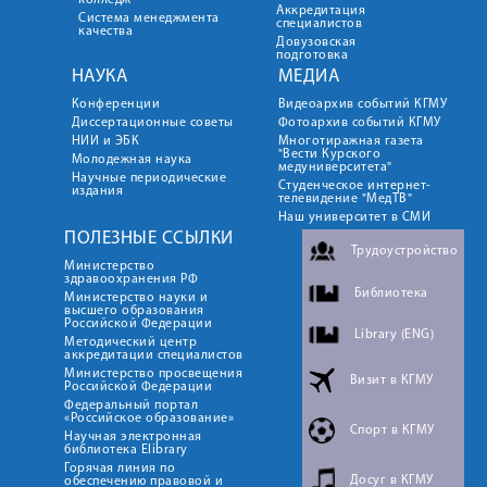
колледж
Аккредитация
Система менеджмента
специалистов
качества
Довузовская
подготовка
НАУКА
МЕДИА
Конференции
Видеоархив событий КГМУ
Диссертационные советы
Фотоархив событий КГМУ
НИИ и ЭБК
Многотиражная газета
"Вести Курского
Молодежная наука
медуниверситета"
Научные периодические
Студенческое интернет-
издания
телевидение "МедТВ"
Наш университет в СМИ
ПОЛЕЗНЫЕ ССЫЛКИ
Трудоустройство
Министерство
здравоохранения РФ
Библиотека
Министерство науки и
высшего образования
Российской Федерации
Library (ENG)
Методический центр
аккредитации специалистов
Министерство просвещения
Визит в КГМУ
Российской Федерации
Федеральный портал
«Российское образование»
Спорт в КГМУ
Научная электронная
библиотека Elibrary
Горячая линия по
Досуг в КГМУ
обеспечению правовой и