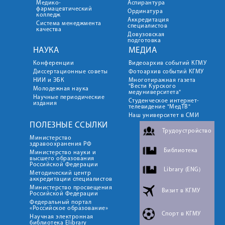
Медико-
Аспирантура
фармацевтический
Ординатура
колледж
Аккредитация
Система менеджмента
специалистов
качества
Довузовская
подготовка
НАУКА
МЕДИА
Конференции
Видеоархив событий КГМУ
Диссертационные советы
Фотоархив событий КГМУ
НИИ и ЭБК
Многотиражная газета
"Вести Курского
Молодежная наука
медуниверситета"
Научные периодические
Студенческое интернет-
издания
телевидение "МедТВ"
Наш университет в СМИ
ПОЛЕЗНЫЕ ССЫЛКИ
Трудоустройство
Министерство
здравоохранения РФ
Библиотека
Министерство науки и
высшего образования
Российской Федерации
Library (ENG)
Методический центр
аккредитации специалистов
Министерство просвещения
Визит в КГМУ
Российской Федерации
Федеральный портал
«Российское образование»
Спорт в КГМУ
Научная электронная
библиотека Elibrary