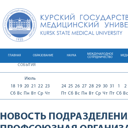
МЕЖДУНАРОДНОЕ
ГЛАВНАЯ
ОБРАЗОВАНИЕ
НАУКА
МЕД
СОТРУДНИЧЕСТВО
СОБЫТИЯ
Июль
18
19
20
21
22
23
24
25
26
27
28
29
30
31
1
2
Сб
Вс
Пн
Вт
Ср
Чт
Пт
Сб
Вс
Пн
Вт
Ср
Чт
Пт
Сб
Вс
НОВОСТЬ ПОДРАЗДЕЛЕНИ