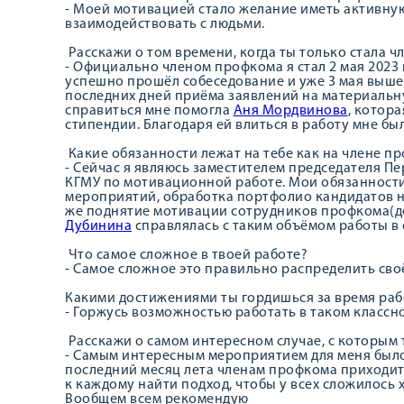
- Моей мотивацией стало желание иметь активную
взаимодействовать с людьми.
Расскажи о том времени, когда ты только стала 
- Официально членом профкома я стал 2 мая 2023 г
успешно прошёл собеседование и уже 3 мая вышел 
последних дней приёма заявлений на материальну
справиться мне помогла
Аня Мордвинова
, котор
стипендии. Благодаря ей влиться в работу мне бы
Какие обязанности лежат на тебе как на члене п
- Сейчас я являюсь заместителем председателя 
КГМУ по мотивационной работе. Мои обязанности
мероприятий, обработка портфолио кандидатов на
же поднятие мотивации сотрудников профкома(до
Дубинина
справлялась с таким объёмом работы в
Что самое сложное в твоей работе?
- Самое сложное это правильно распределить сво
Какими достижениями ты гордишься за время ра
- Горжусь возможностью работать в таком классн
Расскажи о самом интересном случае, с которым 
- Самым интересным мероприятием для меня было 
последний месяц лета членам профкома приходит
к каждому найти подход, чтобы у всех сложилось 
Вообщем всем рекомендую