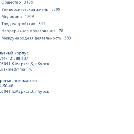
Общество
3186
Университетская жизнь
5599
Медицина
1269
Трудоустройство
541
Непрерывное образование
78
Международная деятельность
389
лавный корпус
7(4712)588-137
05041 К.Маркса,3, г.Курск
urskmed@mail.ru
риемная комиссия
4-50-48
05041 К.Маркса,3, г.Курск