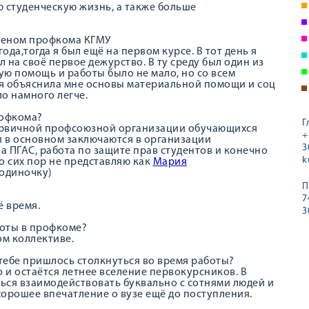
 студенческую жизнь, а также больше
членом профкома КГМУ
ода,тогда я был ещё на первом курсе. В тот день я
на своё первое дежурство. В ту среду был один из
ю помощь и работы было не мало, но со всем
ая объяснила мне основы материальной помощи и соц
ло намного легче.
рофкома?
Г
Первичной профсоюзной организации обучающихся
+
 в основном заключаются в организации
3
 ПГАС, работа по защите прав студентов и конечно
k
 сих пор не представляю как
Мария
 одиночку)
П
7
ё время.
3
боты в профкоме?
ом коллективе.
тебе пришлось столкнуться во время работы?
и остаётся летнее вселение первокурсников. В
ься взаимодействовать буквально с сотнями людей и
хорошее впечатление о вузе ещё до поступления.