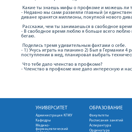
Какие ты знаешь мифы о профкоме и можешь ли т
- Недавно мы сами развеяли главный (и единствен
диване хранятся миллионы, покупкой нового диван
Расскажи, чем ты занимаешься в свободное время
- В свободное время люблю я больше всего люблю 
бегаю.
Поделись тремя удивительным фактами о себе.
- 1) Учусь играть на пианино 2) Был в Германии 4 
поступлении в мед, планировал выбрать техничес
Что тебе дало членство в профкоме?
- Членство в профкоме мне дало интересную и н
УНИВЕРСИТЕТ
ОБРАЗОВАНИЕ
Администрация КГМУ
Факультеты
Кафедры
Расписания занятий
Медико-
Аспирантура
фармацевтический
Ординатура