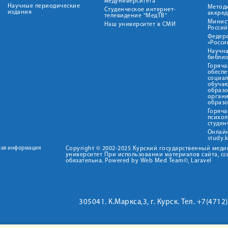
медуниверситета"
Научные периодические
Метод
Студенческое интернет-
издания
аккред
телевидение "МедТВ"
Минис
Наш университет в СМИ
Росси
Федер
«Росси
Научна
библио
Горяча
обеспе
социа
обуча
образ
орган
образ
Горяча
психо
студен
Онлай
study.
ная информация
Copyright © 2002-2025 Курский государственный мед
университет При использовании материалов сайта, сс
обязательна. Powered by Web Med Team©, Laravel
305041. К.Маркса,3, г. Курск. Тел. +7(471