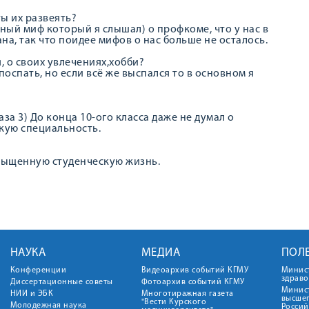
ы их развеять?
ный миф который я слышал) о профкоме, что у нас в
а, так что поидее мифов о нас больше не осталось.
, о своих увлечениях,хобби?
поспать, но если всё же выспался то в основном я
раза 3) До конца 10-ого класса даже не думал о
кую специальность.
асыщенную студенческую жизнь.
НАУКА
МЕДИА
ПОЛ
Конференции
Видеоархив событий КГМУ
Минис
здрав
Диссертационные советы
Фотоархив событий КГМУ
Минист
НИИ и ЭБК
Многотиражная газета
высше
"Вести Курского
Молодежная наука
Росси