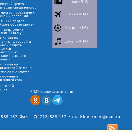
Library (ENG)
ический центр
итации специалистов
терство просвещения
Визит в КГМУ
йской Федерации
альный портал
йское образование»
Спорт в КГМУ
я электронная
тека Elibrary
я линия по
Досуг в КГМУ
чению правовой и
льной защиты
ющихся
овательных
изаций высшего
ования
я линия по
логической помощи
ческой молодежи
н обучение
kurskmed.com
ицинский
ылка
КГМУ в социальных сетях
2) 588-137. Факс +7(4712) 588-137. E-mail: kurskmed@mail.ru