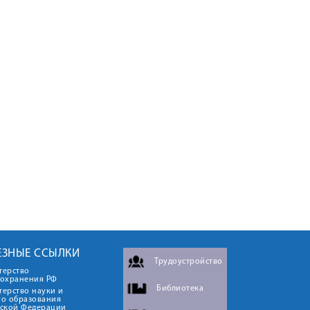
ЕЗНЫЕ ССЫЛКИ
Трудоустройство
терство
оохранения РФ
Библиотека
ерство науки и
го образования
йской Федерации