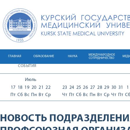
МЕЖДУНАРОДНОЕ
ГЛАВНАЯ
ОБРАЗОВАНИЕ
НАУКА
МЕД
СОТРУДНИЧЕСТВО
СОБЫТИЯ
Июль
17
18
19
20
21
22
23
24
25
26
27
28
29
30
31
1
Пт
Сб
Вс
Пн
Вт
Ср
Чт
Пт
Сб
Вс
Пн
Вт
Ср
Чт
Пт
С
НОВОСТЬ ПОДРАЗДЕЛЕНИ