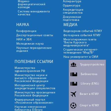
Медико-
Аспирантура
фармацевтический
Ординатура
колледж
Аккредитация
Система менеджмента
специалистов
качества
Довузовская
подготовка
НАУКА
МЕДИА
Конференции
Видеоархив событий КГМУ
Диссертационные советы
Фотоархив событий КГМУ
НИИ и ЭБК
Многотиражная газета
"Вести Курского
Молодежная наука
медуниверситета"
Научные периодические
Студенческое интернет-
издания
телевидение "МедТВ"
Наш университет в СМИ
ПОЛЕЗНЫЕ ССЫЛКИ
Трудоустройство
Министерство
здравоохранения РФ
Библиотека
Министерство науки и
высшего образования
Российской Федерации
Library (ENG)
Методический центр
аккредитации специалистов
Министерство просвещения
Визит в КГМУ
Российской Федерации
Федеральный портал
«Российское образование»
Спорт в КГМУ
Научная электронная
библиотека Elibrary