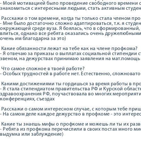
- Моей мотивацией было проведение свободного времени с
знакомиться с интересными людьми, стать активным студе
Расскажи о том времени, когда ты только стала членом пр
- Мне было достаточно сложно адаптироваться, т.к. я студе
окружающей среде вуза. Я боялась, что в сформированный
влиться, однако все ребята оказались очень дружелюбными
очень им благодарна за это)
Какие обязанности лежат на тебе как на члене профкома?
- Я отвечаю за приказы о выплатах социальной стипендии
звеном, на дежурствах принимаю заявления на мат.помощь 
Что самое сложное в твоей работе?
- Особых трудностей в работе нет. Естественно, сложноват
Какими достижениями ты гордишься за время работы в пр
- Я стала стипендиатом правительства РФ и Курской обла
здравоохранения РФ, поучаствовала во многих мероприяти
конференциях, съездах
Расскажи о самом интересном случае, с которым тебе приш
- На самом деле каждое дежурство в профкоме - это интере
Какие ты знаешь мифы о профкоме и можешь ли ты их разв
- Ребята из профкома перечислили в своих постах много миф
выдумка или заблуждение)