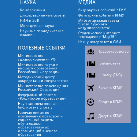
НАУКА
МЕДИА
Конференции
Видеоархив событий КГМУ
Диссертационные советы
Фотоархив событий КГМУ
НИИ и ЭБК
Многотиражная газета
"Вести Курского
Молодежная наука
медуниверситета"
Научные периодические
Студенческое интернет-
издания
телевидение "МедТВ"
Наш университет в СМИ
ПОЛЕЗНЫЕ ССЫЛКИ
Трудоустройство
Министерство
здравоохранения РФ
Библиотека
Министерство науки и
высшего образования
Российской Федерации
Library (ENG)
Методический центр
аккредитации специалистов
Министерство просвещения
Визит в КГМУ
Российской Федерации
Федеральный портал
«Российское образование»
Спорт в КГМУ
Научная электронная
библиотека Elibrary
Горячая линия по
Досуг в КГМУ
обеспечению правовой и
социальной защиты
обучающихся
образовательных
организаций высшего
образования