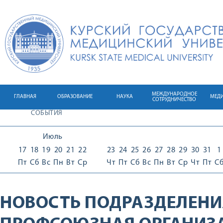
МЕЖДУНАРОДНОЕ
ГЛАВНАЯ
ОБРАЗОВАНИЕ
НАУКА
МЕД
СОТРУДНИЧЕСТВО
СОБЫТИЯ
Июль
17
18
19
20
21
22
23
24
25
26
27
28
29
30
31
1
Пт
Сб
Вс
Пн
Вт
Ср
Чт
Пт
Сб
Вс
Пн
Вт
Ср
Чт
Пт
С
НОВОСТЬ ПОДРАЗДЕЛЕНИ