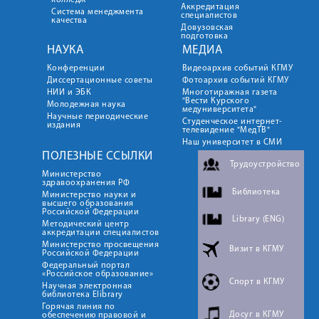
колледж
Аккредитация
Система менеджмента
специалистов
качества
Довузовская
подготовка
НАУКА
МЕДИА
Конференции
Видеоархив событий КГМУ
Диссертационные советы
Фотоархив событий КГМУ
НИИ и ЭБК
Многотиражная газета
"Вести Курского
Молодежная наука
медуниверситета"
Научные периодические
Студенческое интернет-
издания
телевидение "МедТВ"
Наш университет в СМИ
ПОЛЕЗНЫЕ ССЫЛКИ
Трудоустройство
Министерство
здравоохранения РФ
Библиотека
Министерство науки и
высшего образования
Российской Федерации
Library (ENG)
Методический центр
аккредитации специалистов
Министерство просвещения
Визит в КГМУ
Российской Федерации
Федеральный портал
«Российское образование»
Спорт в КГМУ
Научная электронная
библиотека Elibrary
Горячая линия по
Досуг в КГМУ
обеспечению правовой и