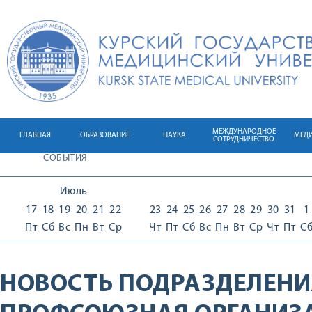
МЕЖДУНАРОДНОЕ
ГЛАВНАЯ
ОБРАЗОВАНИЕ
НАУКА
МЕД
СОТРУДНИЧЕСТВО
СОБЫТИЯ
Июль
17
18
19
20
21
22
23
24
25
26
27
28
29
30
31
1
Пт
Сб
Вс
Пн
Вт
Ср
Чт
Пт
Сб
Вс
Пн
Вт
Ср
Чт
Пт
С
НОВОСТЬ ПОДРАЗДЕЛЕНИ