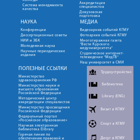
колледж
Аккредитация
Система менеджмента
специалистов
качества
Довузовская
подготовка
НАУКА
МЕДИА
Конференции
Видеоархив событий КГМУ
Диссертационные советы
Фотоархив событий КГМУ
НИИ и ЭБК
Многотиражная газета
"Вести Курского
Молодежная наука
медуниверситета"
Научные периодические
Студенческое интернет-
издания
телевидение "МедТВ"
Наш университет в СМИ
ПОЛЕЗНЫЕ ССЫЛКИ
Трудоустройство
Министерство
здравоохранения РФ
Библиотека
Министерство науки и
высшего образования
Российской Федерации
Library (ENG)
Методический центр
аккредитации специалистов
Министерство просвещения
Визит в КГМУ
Российской Федерации
Федеральный портал
«Российское образование»
Спорт в КГМУ
Научная электронная
библиотека Elibrary
Горячая линия по
Досуг в КГМУ
обеспечению правовой и