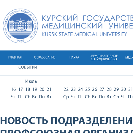
МЕЖДУНАРОДНОЕ
ГЛАВНАЯ
ОБРАЗОВАНИЕ
НАУКА
МЕД
СОТРУДНИЧЕСТВО
СОБЫТИЯ
Июль
16
17
18
19
20
21
22
23
24
25
26
27
28
29
30
3
Чт
Пт
Сб
Вс
Пн
Вт
Ср
Чт
Пт
Сб
Вс
Пн
Вт
Ср
Чт
П
НОВОСТЬ ПОДРАЗДЕЛЕНИ