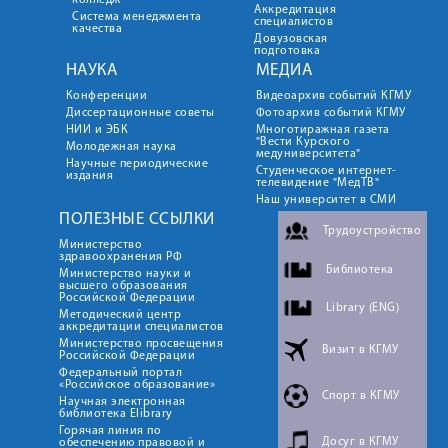
колледж
Аккредитация
Система менеджмента
специалистов
качества
Довузовская
подготовка
НАУКА
МЕДИА
Конференции
Видеоархив событий КГМУ
Диссертационные советы
Фотоархив событий КГМУ
НИИ и ЭБК
Многотиражная газета
"Вести Курского
Молодежная наука
медуниверситета"
Научные периодические
Студенческое интернет-
издания
телевидение "МедТВ"
Наш университет в СМИ
ПОЛЕЗНЫЕ ССЫЛКИ
Трудоустройство
Министерство
здравоохранения РФ
Библиотека
Министерство науки и
высшего образования
Российской Федерации
Library (ENG)
Методический центр
аккредитации специалистов
Министерство просвещения
Визит в КГМУ
Российской Федерации
Федеральный портал
«Российское образование»
Спорт в КГМУ
Научная электронная
библиотека Elibrary
Горячая линия по
Досуг в КГМУ
обеспечению правовой и