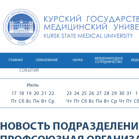
МЕЖДУНАРОДНОЕ
ГЛАВНАЯ
ОБРАЗОВАНИЕ
НАУКА
МЕД
СОТРУДНИЧЕСТВО
СОБЫТИЯ
Июль
17
18
19
20
21
22
23
24
25
26
27
28
29
30
31
1
Пт
Сб
Вс
Пн
Вт
Ср
Чт
Пт
Сб
Вс
Пн
Вт
Ср
Чт
Пт
С
НОВОСТЬ ПОДРАЗДЕЛЕНИ