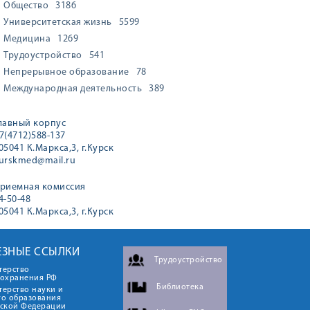
Общество
3186
Университетская жизнь
5599
Медицина
1269
Трудоустройство
541
Непрерывное образование
78
Международная деятельность
389
лавный корпус
7(4712)588-137
05041 К.Маркса,3, г.Курск
urskmed@mail.ru
риемная комиссия
4-50-48
05041 К.Маркса,3, г.Курск
ЕЗНЫЕ ССЫЛКИ
Трудоустройство
терство
оохранения РФ
Библиотека
ерство науки и
го образования
йской Федерации