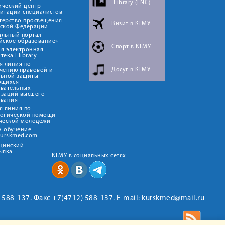
Library (ENG)
ический центр
итации специалистов
терство просвещения
Визит в КГМУ
йской Федерации
альный портал
йское образование»
Спорт в КГМУ
я электронная
тека Elibrary
я линия по
Досуг в КГМУ
чению правовой и
льной защиты
ющихся
овательных
изаций высшего
ования
я линия по
логической помощи
ческой молодежи
н обучение
kurskmed.com
ицинский
ылка
КГМУ в социальных сетях
2) 588-137. Факс +7(4712) 588-137. E-mail: kurskmed@mail.ru