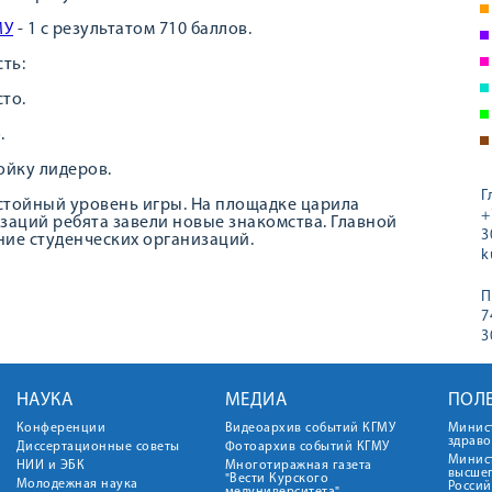
МУ
- 1 с результатом 710 баллов.
ть:
сто.
.
ойку лидеров.
Г
стойный уровень игры. На площадке царила
+
заций ребята завели новые знакомства. Главной
3
ние студенческих организаций.
k
П
7
3
НАУКА
МЕДИА
ПОЛ
Конференции
Видеоархив событий КГМУ
Минис
здрав
Диссертационные советы
Фотоархив событий КГМУ
Минист
НИИ и ЭБК
Многотиражная газета
высше
"Вести Курского
Молодежная наука
Росси