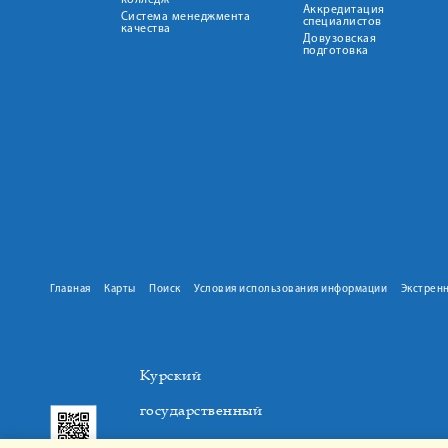
колледж
Аккредитация
Система менеджмента
специалистов
качества
Довузовская
подготовка
Главная
Карты
Поиск
Условия использования информации
Экстрен
Курский
государственный
медицинский