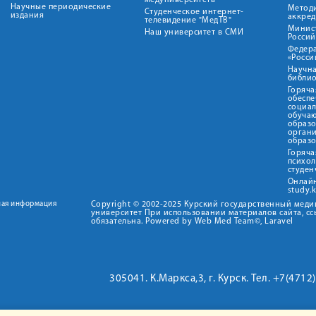
медуниверситета"
Научные периодические
Метод
Студенческое интернет-
издания
аккред
телевидение "МедТВ"
Минис
Наш университет в СМИ
Росси
Федер
«Росси
Научна
библио
Горяча
обеспе
социа
обуча
образ
орган
образ
Горяча
психо
студен
Онлай
study.
ная информация
Copyright © 2002-2025 Курский государственный мед
университет При использовании материалов сайта, сс
обязательна. Powered by Web Med Team©, Laravel
305041. К.Маркса,3, г. Курск. Тел. +7(471