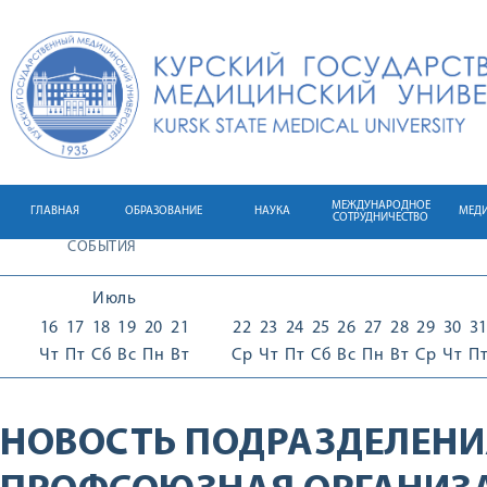
МЕЖДУНАРОДНОЕ
ГЛАВНАЯ
ОБРАЗОВАНИЕ
НАУКА
МЕД
СОТРУДНИЧЕСТВО
СОБЫТИЯ
Июль
16
17
18
19
20
21
22
23
24
25
26
27
28
29
30
3
Чт
Пт
Сб
Вс
Пн
Вт
Ср
Чт
Пт
Сб
Вс
Пн
Вт
Ср
Чт
П
НОВОСТЬ ПОДРАЗДЕЛЕНИ