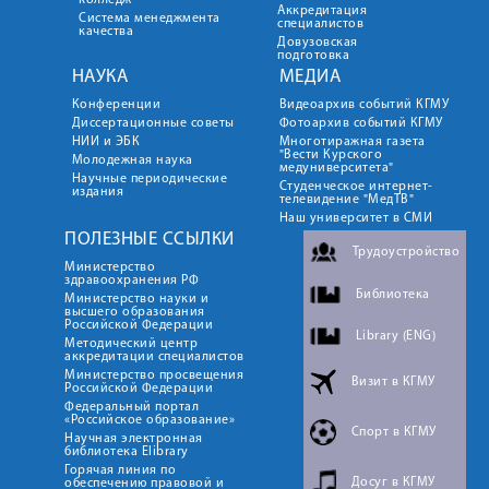
колледж
Аккредитация
Система менеджмента
специалистов
качества
Довузовская
подготовка
НАУКА
МЕДИА
Конференции
Видеоархив событий КГМУ
Диссертационные советы
Фотоархив событий КГМУ
НИИ и ЭБК
Многотиражная газета
"Вести Курского
Молодежная наука
медуниверситета"
Научные периодические
Студенческое интернет-
издания
телевидение "МедТВ"
Наш университет в СМИ
ПОЛЕЗНЫЕ ССЫЛКИ
Трудоустройство
Министерство
здравоохранения РФ
Библиотека
Министерство науки и
высшего образования
Российской Федерации
Library (ENG)
Методический центр
аккредитации специалистов
Министерство просвещения
Визит в КГМУ
Российской Федерации
Федеральный портал
«Российское образование»
Спорт в КГМУ
Научная электронная
библиотека Elibrary
Горячая линия по
Досуг в КГМУ
обеспечению правовой и