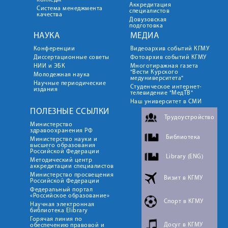
колледж
Аккредитация
Система менеджмента
специалистов
качества
Довузовская
подготовка
НАУКА
МЕДИА
Конференции
Видеоархив событий КГМУ
Диссертационные советы
Фотоархив событий КГМУ
НИИ и ЭБК
Многотиражная газета
"Вести Курского
Молодежная наука
медуниверситета"
Научные периодические
Студенческое интернет-
издания
телевидение "МедТВ"
Наш университет в СМИ
ПОЛЕЗНЫЕ ССЫЛКИ
Трудоустройство
Министерство
здравоохранения РФ
Библиотека
Министерство науки и
высшего образования
Российской Федерации
Library (ENG)
Методический центр
аккредитации специалистов
Министерство просвещения
Визит в КГМУ
Российской Федерации
Федеральный портал
«Российское образование»
Спорт в КГМУ
Научная электронная
библиотека Elibrary
Горячая линия по
Досуг в КГМУ
обеспечению правовой и