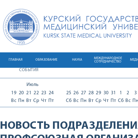
МЕЖДУНАРОДНОЕ
ГЛАВНАЯ
ОБРАЗОВАНИЕ
НАУКА
МЕД
СОТРУДНИЧЕСТВО
СОБЫТИЯ
Июль
19
20
21
22
23
24
25
26
27
28
29
30
31
1
2
3
Вс
Пн
Вт
Ср
Чт
Пт
Сб
Вс
Пн
Вт
Ср
Чт
Пт
Сб
Вс
П
НОВОСТЬ ПОДРАЗДЕЛЕНИ