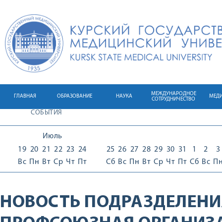
МЕЖДУНАРОДНОЕ
ГЛАВНАЯ
ОБРАЗОВАНИЕ
НАУКА
МЕД
СОТРУДНИЧЕСТВО
СОБЫТИЯ
Июль
19
20
21
22
23
24
25
26
27
28
29
30
31
1
2
3
Вс
Пн
Вт
Ср
Чт
Пт
Сб
Вс
Пн
Вт
Ср
Чт
Пт
Сб
Вс
П
НОВОСТЬ ПОДРАЗДЕЛЕНИ