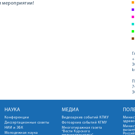
м мероприятии!
Г
+
3
k
П
7
3
НАУКА
МЕДИА
ПОЛ
Конференции
Видеоархив событий КГМУ
Минис
здрав
Диссертационные советы
Фотоархив событий КГМУ
Минист
НИИ и ЭБК
Многотиражная газета
высше
"Вести Курского
Молодежная наука
Росси