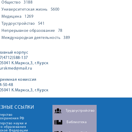
Общество
3188
Университетская жизнь
5600
Медицина
1269
Трудоустройство
541
Непрерывное образование
78
Международная деятельность
389
лавный корпус
7(4712)588-137
05041 К.Маркса,3, г.Курск
urskmed@mail.ru
риемная комиссия
4-50-48
05041 К.Маркса,3, г.Курск
ЕЗНЫЕ ССЫЛКИ
Трудоустройство
терство
оохранения РФ
Библиотека
ерство науки и
го образования
йской Федерации