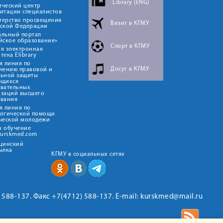
Library (ENG)
ический центр
итации специалистов
терство просвещения
Визит в КГМУ
йской Федерации
альный портал
йское образование»
Спорт в КГМУ
я электронная
тека Elibrary
я линия по
Досуг в КГМУ
чению правовой и
льной защиты
ющихся
овательных
изаций высшего
ования
я линия по
логической помощи
ческой молодежи
н обучение
kurskmed.com
ицинский
ылка
КГМУ в социальных сетях
2) 588-137. Факс +7(4712) 588-137. E-mail: kurskmed@mail.ru