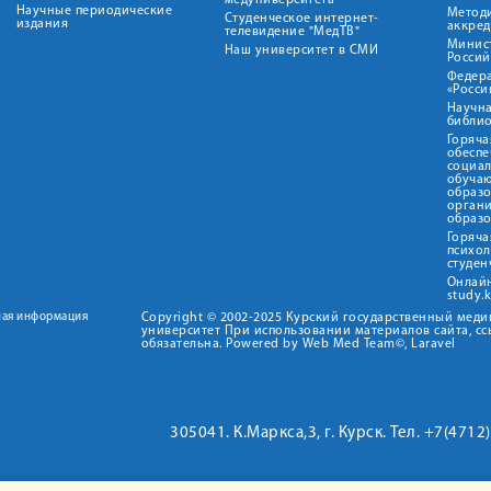
медуниверситета"
Научные периодические
Метод
Студенческое интернет-
издания
аккред
телевидение "МедТВ"
Минис
Наш университет в СМИ
Росси
Федер
«Росси
Научна
библио
Горяча
обеспе
социа
обуча
образ
орган
образ
Горяча
психо
студен
Онлай
study.
ная информация
Copyright © 2002-2025 Курский государственный мед
университет При использовании материалов сайта, сс
обязательна. Powered by Web Med Team©, Laravel
305041. К.Маркса,3, г. Курск. Тел. +7(471