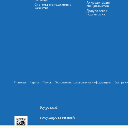
колледж
Аккредитация
Система менеджмента
специалистов
качества
Довузовская
подготовка
Главная
Карты
Поиск
Условия использования информации
Экстрен
Курский
государственный
медицинский