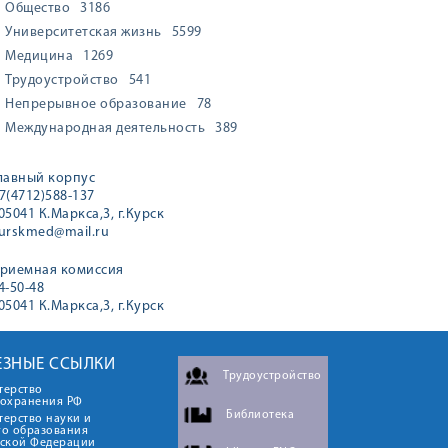
Общество
3186
Университетская жизнь
5599
Медицина
1269
Трудоустройство
541
Непрерывное образование
78
Международная деятельность
389
лавный корпус
7(4712)588-137
05041 К.Маркса,3, г.Курск
urskmed@mail.ru
риемная комиссия
4-50-48
05041 К.Маркса,3, г.Курск
ЕЗНЫЕ ССЫЛКИ
Трудоустройство
терство
оохранения РФ
Библиотека
ерство науки и
го образования
йской Федерации