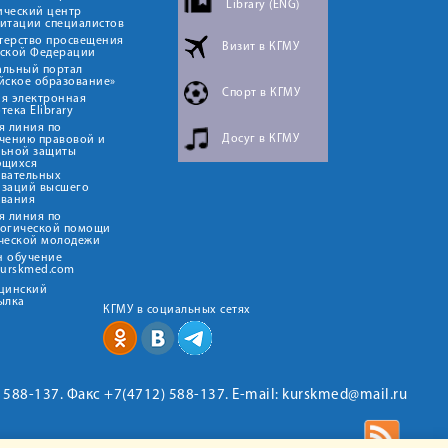
Library (ENG)
ический центр
итации специалистов
терство просвещения
Визит в КГМУ
йской Федерации
альный портал
йское образование»
Спорт в КГМУ
я электронная
тека Elibrary
я линия по
Досуг в КГМУ
чению правовой и
льной защиты
ющихся
овательных
изаций высшего
ования
я линия по
логической помощи
ческой молодежи
н обучение
kurskmed.com
ицинский
ылка
КГМУ в социальных сетях
2) 588-137. Факс +7(4712) 588-137. E-mail: kurskmed@mail.ru