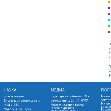
Г
+
3
k
П
7
3
НАУКА
МЕДИА
ПОЛ
Конференции
Видеоархив событий КГМУ
Минис
здрав
Диссертационные советы
Фотоархив событий КГМУ
Минист
НИИ и ЭБК
Многотиражная газета
высше
"Вести Курского
Молодежная наука
Росси