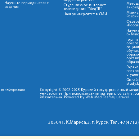
медуниверситета"
Научные периодические
Метод
Студенческое интернет-
издания
аккред
телевидение "МедТВ"
Минис
Наш университет в СМИ
Росси
Федер
«Росси
Научна
библио
Горяча
обеспе
социа
обуча
образ
орган
образ
Горяча
психо
студен
Онлай
study.
ная информация
Copyright © 2002-2025 Курский государственный мед
университет При использовании материалов сайта, сс
обязательна. Powered by Web Med Team©, Laravel
305041. К.Маркса,3, г. Курск. Тел. +7(471