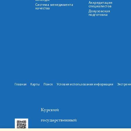
колледж
Аккредитация
Система менеджмента
специалистов
качества
Довузовская
подготовка
Главная
Карты
Поиск
Условия использования информации
Экстрен
Курский
государственный
медицинский