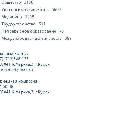
Общество
3188
Университетская жизнь
5600
Медицина
1269
Трудоустройство
541
Непрерывное образование
78
Международная деятельность
389
лавный корпус
7(4712)588-137
05041 К.Маркса,3, г.Курск
urskmed@mail.ru
риемная комиссия
4-50-48
05041 К.Маркса,3, г.Курск