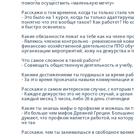
помогла осуществить «маленькую мечту»
Расскажи о том времени, когда ты только стала 
- Это было на 1 курсе, когда ты только адаптируе
понятно что это вообще такое? Как работет? Но х
я быстро освоилась
Какие обязанности лежат на тебе как на члене п
- Являюсь членом контрольно - ревизионной коми
финансово-хозяйственной деятельности ППО обу
организации мероприятий, хожу на дежурства и 
Что самое сложное в твоей работе?
- Совмещать общественную деятельность и учебу,
Какими достижениями ты гордишься за время ра
- За это время прокачала навыки коммуникации и
Расскажи о самом интересном случае, с которым 
- Каждое дежурство это не просто случай, а цела
каждый месяц 5 числа, либо 26 в день стипендии
Какие ты знаешь мифы о профкоме и можешь ли т
- Их больше чем мифов Древней Греции. Большинст
думают, что профком является работой, на котор
не так
Расскажи, чем ты занимаешься в свободное время,