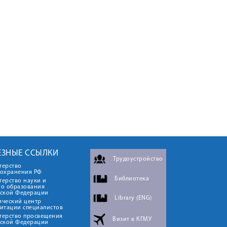
ЕЗНЫЕ ССЫЛКИ
Трудоустройство
терство
оохранения РФ
Библиотека
ерство науки и
го образования
йской Федерации
Library (ENG)
ический центр
итации специалистов
терство просвещения
Визит в КГМУ
йской Федерации