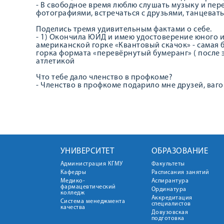
- В свободное время люблю слушать музыку и пе
фотографиями, встречаться с друзьями, танцевать
Поделись тремя удивительным фактами о себе.
- 1) Окончила ЮИД и имею удостоверение юного 
американской горке «Квантовый скачок» - самая 
горка формата «перевёрнутый бумеранг» ( после э
атлетикой
Что тебе дало членство в профкоме?
- Членство в профкоме подарило мне друзей, ваго
УНИВЕРСИТЕТ
ОБРАЗОВАНИЕ
Администрация КГМУ
Факультеты
Кафедры
Расписания занятий
Медико-
Аспирантура
фармацевтический
Ординатура
колледж
Аккредитация
Система менеджмента
специалистов
качества
Довузовская
подготовка