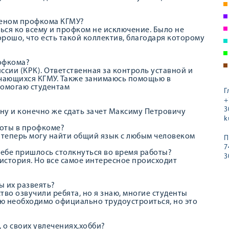
членом профкома КГМУ?
шься ко всему и профком не исключение. Было не
орошо, что есть такой коллектив, благодаря которому
рофкома?
ссии (КРК). Ответственная за контроль уставной и
чающихся КГМУ. Также занимаюсь помощью в
помогаю студентам
Г
+
3
 ну и конечно же сдать зачет Максиму Петровичу
k
боты в профкоме?
 теперь могу найти общий язык с любым человеком
П
7
тебе пришлось столкнуться во время работы?
3
я история. Но все самое интересное происходит
ы их развеять?
во озвучили ребята, но я знаю, многие студенты
ую необходимо официально трудоустроиться, но это
 о своих увлечениях,хобби?