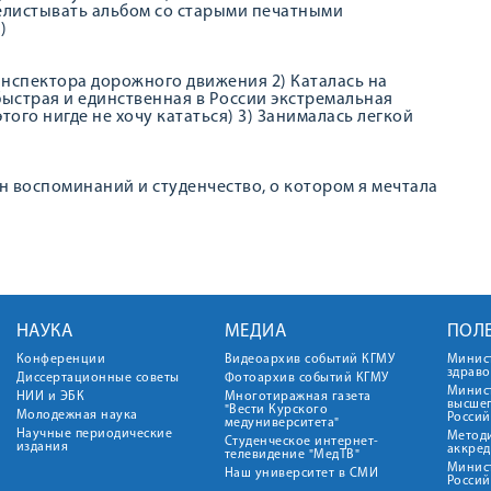
релистывать альбом со старыми печатными
)
инспектора дорожного движения 2) Каталась на
быстрая и единственная в России экстремальная
того нигде не хочу кататься) 3) Занималась легкой
н воспоминаний и студенчество, о котором я мечтала
НАУКА
МЕДИА
ПОЛ
Конференции
Видеоархив событий КГМУ
Минис
здрав
Диссертационные советы
Фотоархив событий КГМУ
Минист
НИИ и ЭБК
Многотиражная газета
высше
"Вести Курского
Молодежная наука
Росси
медуниверситета"
Научные периодические
Метод
Студенческое интернет-
издания
аккред
телевидение "МедТВ"
Минис
Наш университет в СМИ
Росси