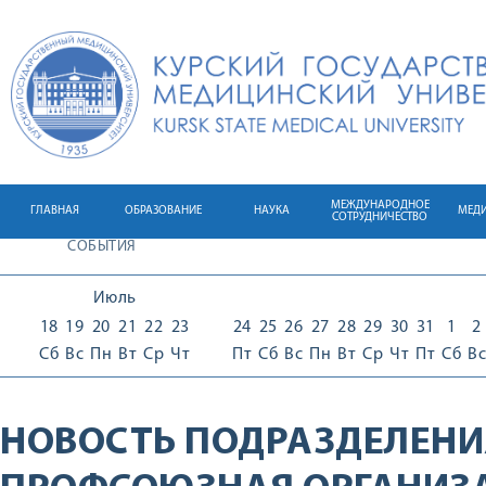
МЕЖДУНАРОДНОЕ
ГЛАВНАЯ
ОБРАЗОВАНИЕ
НАУКА
МЕД
СОТРУДНИЧЕСТВО
СОБЫТИЯ
Июль
18
19
20
21
22
23
24
25
26
27
28
29
30
31
1
2
Сб
Вс
Пн
Вт
Ср
Чт
Пт
Сб
Вс
Пн
Вт
Ср
Чт
Пт
Сб
Вс
НОВОСТЬ ПОДРАЗДЕЛЕНИ