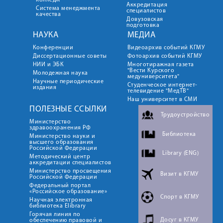
колледж
Аккредитация
Система менеджмента
специалистов
качества
Довузовская
подготовка
НАУКА
МЕДИА
Конференции
Видеоархив событий КГМУ
Диссертационные советы
Фотоархив событий КГМУ
НИИ и ЭБК
Многотиражная газета
"Вести Курского
Молодежная наука
медуниверситета"
Научные периодические
Студенческое интернет-
издания
телевидение "МедТВ"
Наш университет в СМИ
ПОЛЕЗНЫЕ ССЫЛКИ
Трудоустройство
Министерство
здравоохранения РФ
Библиотека
Министерство науки и
высшего образования
Российской Федерации
Library (ENG)
Методический центр
аккредитации специалистов
Министерство просвещения
Визит в КГМУ
Российской Федерации
Федеральный портал
«Российское образование»
Спорт в КГМУ
Научная электронная
библиотека Elibrary
Горячая линия по
Досуг в КГМУ
обеспечению правовой и