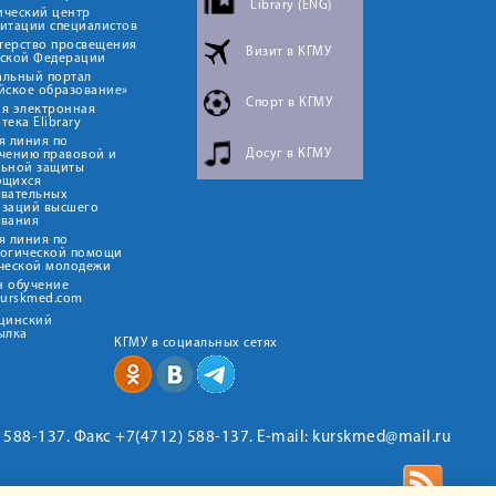
Library (ENG)
ический центр
итации специалистов
терство просвещения
Визит в КГМУ
йской Федерации
альный портал
йское образование»
Спорт в КГМУ
я электронная
тека Elibrary
я линия по
Досуг в КГМУ
чению правовой и
льной защиты
ющихся
овательных
изаций высшего
ования
я линия по
логической помощи
ческой молодежи
н обучение
kurskmed.com
ицинский
ылка
КГМУ в социальных сетях
2) 588-137. Факс +7(4712) 588-137. E-mail: kurskmed@mail.ru