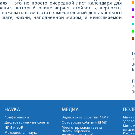
аля – это не просто очередной лист календаря для
дник, который олицетворяет стойкость, верность,
м пожелать всем в этот замечательный день крепкого
м шаге, жизни, наполненной миром, и неиссякаемой
Г
+
3
k
П
7
3
НАУКА
МЕДИА
ПОЛ
Конференции
Видеоархив событий КГМУ
Минис
здрав
Диссертационные советы
Фотоархив событий КГМУ
Минист
НИИ и ЭБК
Многотиражная газета
высше
"Вести Курского
Молодежная наука
Росси