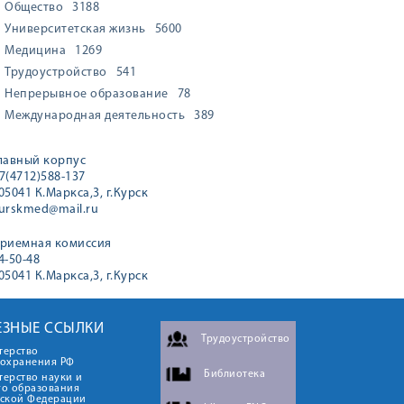
Общество
3188
Университетская жизнь
5600
Медицина
1269
Трудоустройство
541
Непрерывное образование
78
Международная деятельность
389
лавный корпус
7(4712)588-137
05041 К.Маркса,3, г.Курск
urskmed@mail.ru
риемная комиссия
4-50-48
05041 К.Маркса,3, г.Курск
ЕЗНЫЕ ССЫЛКИ
Трудоустройство
терство
оохранения РФ
Библиотека
ерство науки и
го образования
йской Федерации