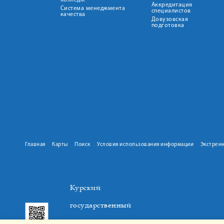
колледж
Аккредитация
Система менеджмента
специалистов
качества
Довузовская
подготовка
Главная
Карты
Поиск
Условия использования информации
Экстрен
Курский
государственный
медицинский