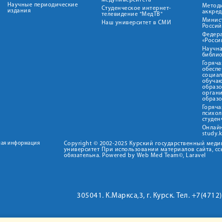
медуниверситета"
Научные периодические
Метод
Студенческое интернет-
издания
аккред
телевидение "МедТВ"
Минис
Наш университет в СМИ
Росси
Федер
«Росси
Научна
библио
Горяча
обеспе
социа
обуча
образ
орган
образ
Горяча
психо
студен
Онлай
study.
ная информация
Copyright © 2002-2025 Курский государственный мед
университет При использовании материалов сайта, сс
обязательна. Powered by Web Med Team©, Laravel
305041. К.Маркса,3, г. Курск. Тел. +7(471