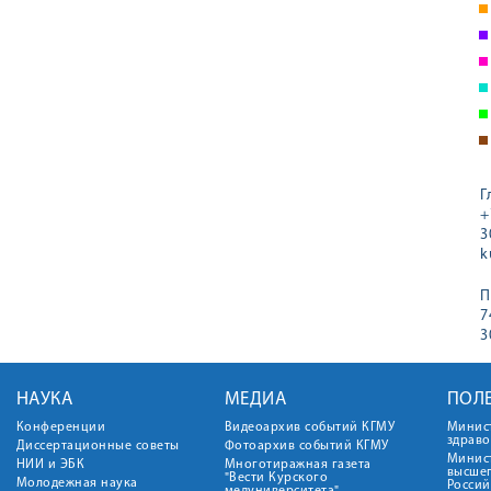
Г
+
3
k
П
7
3
НАУКА
МЕДИА
ПОЛ
Конференции
Видеоархив событий КГМУ
Минис
здрав
Диссертационные советы
Фотоархив событий КГМУ
Минист
НИИ и ЭБК
Многотиражная газета
высше
"Вести Курского
Молодежная наука
Росси