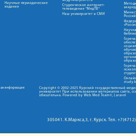
медуниверситета"
Научные периодические
Метод
Студенческое интернет-
издания
аккред
телевидение "МедТВ"
Минис
Наш университет в СМИ
Росси
Федер
«Росси
Научна
библио
Горяча
обеспе
социа
обуча
образ
орган
образ
Горяча
психо
студен
Онлай
study.
ная информация
Copyright © 2002-2025 Курский государственный мед
университет При использовании материалов сайта, сс
обязательна. Powered by Web Med Team©, Laravel
305041. К.Маркса,3, г. Курск. Тел. +7(471