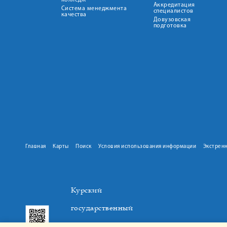
колледж
Аккредитация
Система менеджмента
специалистов
качества
Довузовская
подготовка
Главная
Карты
Поиск
Условия использования информации
Экстрен
Курский
государственный
медицинский