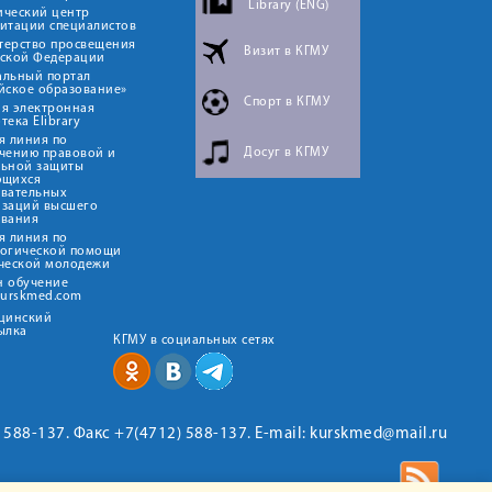
Library (ENG)
ический центр
итации специалистов
терство просвещения
Визит в КГМУ
йской Федерации
альный портал
йское образование»
Спорт в КГМУ
я электронная
тека Elibrary
я линия по
Досуг в КГМУ
чению правовой и
льной защиты
ющихся
овательных
изаций высшего
ования
я линия по
логической помощи
ческой молодежи
н обучение
kurskmed.com
ицинский
ылка
КГМУ в социальных сетях
2) 588-137. Факс +7(4712) 588-137. E-mail: kurskmed@mail.ru