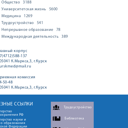
Общество
3188
Университетская жизнь
5600
Медицина
1269
Трудоустройство
541
Непрерывное образование
78
Международная деятельность
389
лавный корпус
7(4712)588-137
05041 К.Маркса,3, г.Курск
urskmed@mail.ru
риемная комиссия
4-50-48
05041 К.Маркса,3, г.Курск
ЕЗНЫЕ ССЫЛКИ
Трудоустройство
терство
оохранения РФ
Библиотека
ерство науки и
го образования
йской Федерации