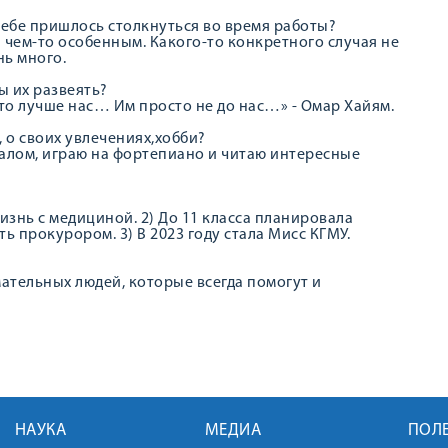
тебе пришлось столкнуться во время работы?
 чем-то особенным. Какого-то конкретного случая не
нь много.
ы их развеять?
е кто лучше нас… Им просто не до нас…» - Омар Хайям.
 о своих увлечениях,хобби?
калом, играю на фортепиано и читаю интересные
жизнь с медициной. 2) До 11 класса планировала
ь прокурором. 3) В 2023 году стала Мисс КГМУ.
мательных людей, которые всегда помогут и
НАУКА
МЕДИА
ПОЛ