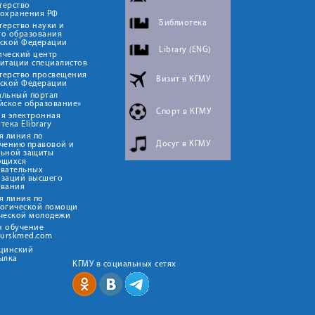
терство
оохранения РФ
Библиотека
ерство науки и
го образования
йской Федерации
Library (ENG)
ический центр
итации специалистов
терство просвещения
Визит в КГМУ
йской Федерации
альный портал
йское образование»
Спорт в КГМУ
я электронная
тека Elibrary
я линия по
Досуг в КГМУ
чению правовой и
льной защиты
ющихся
овательных
изаций высшего
ования
я линия по
логической помощи
ческой молодежи
н обучение
kurskmed.com
ицинский
ылка
КГМУ в социальных сетях