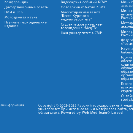
Конференции
Видеоархив событий КГМУ
Минис
здрав
Диссертационные советы
Фотоархив событий КГМУ
Минист
НИИ и ЭБК
Многотиражная газета
высше
"Вести Курского
Молодежная наука
Росси
медуниверситета"
Научные периодические
Метод
Студенческое интернет-
издания
аккред
телевидение "МедТВ"
Минис
Наш университет в СМИ
Росси
Федер
«Росси
Научна
библио
Горяча
обеспе
социа
обуча
образ
орган
образ
Горяча
психо
студен
Онлай
study.
ная информация
Copyright © 2002-2025 Курский государственный мед
университет При использовании материалов сайта, сс
обязательна. Powered by Web Med Team©, Laravel