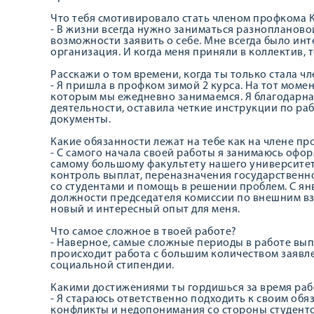
Что тебя смотивировало стать членом профкома 
- В жизни всегда нужно заниматься разнопланово
возможности заявить о себе. Мне всегда было инт
организация. И когда меня приняли в коллектив, т
Расскажи о том времени, когда ты только стала 
- Я пришла в профком зимой 2 курса. На тот моме
которым мы ежедневно занимаемся. Я благодарна
деятельности, оставила четкие инструкции по ра
документы.
Какие обязанности лежат на тебе как на члене п
- С самого начала своей работы я занимаюсь оф
самому большому факультету нашего университета
контроль выплат, переназначения государствен
со студентами и помощь в решении проблем. С ян
должности председателя комиссии по внешним вз
новый и интересный опыт для меня.
Что самое сложное в твоей работе?
- Наверное, самые сложные периоды в работе вып
происходит работа с большим количеством заявл
социальной стипендии.
Какими достижениями ты гордишься за время ра
- Я стараюсь ответственно подходить к своим обяз
конфликты и недопонимания со стороны студенто