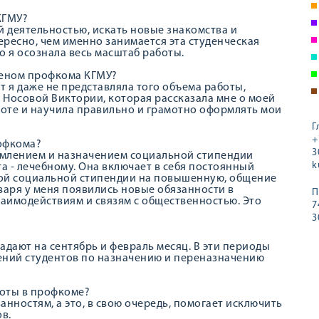
КГМУ?
й деятельностью, искать новые знакомства и
ересно, чем именно занимается эта студенческая
о я осознала весь масштаб работы.
членом профкома КГМУ?
нт я даже не представляла того объема работы,
 Носовой Виктории, которая рассказала мне о моей
боте и научила правильно и грамотно оформлять мои
Г
+
рофкома?
3
ормлением и назначением социальной стипендии
k
 - лечебному. Она включает в себя постоянный
ной социальной стипендии на повышенную, общение
варя у меня появились новые обязанности в
П
аимодействиям и связям с общественностью. Это
7
3
адают на сентябрь и февраль месяц. В эти периоды
ений студентов по назначению и переназначению
боты в профкоме?
анностям, а это, в свою очередь, помогает исключить
в.