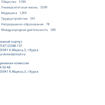
Общество
3186
Университетская жизнь
5599
Медицина
1269
Трудоустройство
541
Непрерывное образование
78
Международная деятельность
389
лавный корпус
7(4712)588-137
05041 К.Маркса,3, г.Курск
urskmed@mail.ru
риемная комиссия
4-50-48
05041 К.Маркса,3, г.Курск