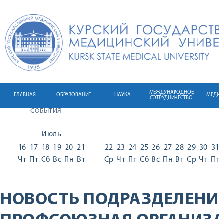
МЕЖДУНАРОДНОЕ
ГЛАВНАЯ
ОБРАЗОВАНИЕ
НАУКА
МЕД
СОТРУДНИЧЕСТВО
СОБЫТИЯ
Июль
16
17
18
19
20
21
22
23
24
25
26
27
28
29
30
3
Чт
Пт
Сб
Вс
Пн
Вт
Ср
Чт
Пт
Сб
Вс
Пн
Вт
Ср
Чт
П
НОВОСТЬ ПОДРАЗДЕЛЕНИ