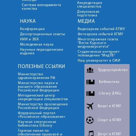
колледж
Аккредитация
Система менеджмента
специалистов
качества
Довузовская
подготовка
НАУКА
МЕДИА
Конференции
Видеоархив событий КГМУ
Диссертационные советы
Фотоархив событий КГМУ
НИИ и ЭБК
Многотиражная газета
"Вести Курского
Молодежная наука
медуниверситета"
Научные периодические
Студенческое интернет-
издания
телевидение "МедТВ"
Наш университет в СМИ
ПОЛЕЗНЫЕ ССЫЛКИ
Трудоустройство
Министерство
здравоохранения РФ
Библиотека
Министерство науки и
высшего образования
Российской Федерации
Library (ENG)
Методический центр
аккредитации специалистов
Министерство просвещения
Визит в КГМУ
Российской Федерации
Федеральный портал
«Российское образование»
Спорт в КГМУ
Научная электронная
библиотека Elibrary
Горячая линия по
Досуг в КГМУ
обеспечению правовой и