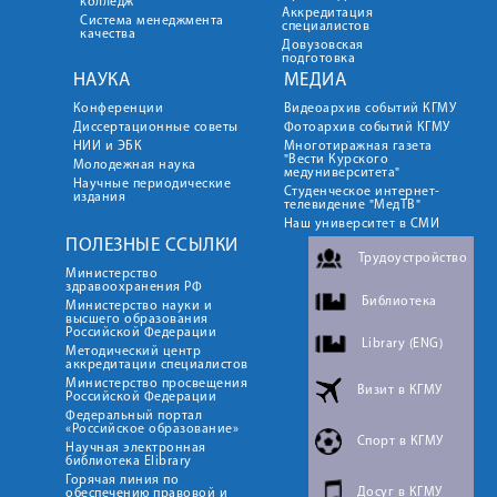
колледж
Аккредитация
Система менеджмента
специалистов
качества
Довузовская
подготовка
НАУКА
МЕДИА
Конференции
Видеоархив событий КГМУ
Диссертационные советы
Фотоархив событий КГМУ
НИИ и ЭБК
Многотиражная газета
"Вести Курского
Молодежная наука
медуниверситета"
Научные периодические
Студенческое интернет-
издания
телевидение "МедТВ"
Наш университет в СМИ
ПОЛЕЗНЫЕ ССЫЛКИ
Трудоустройство
Министерство
здравоохранения РФ
Библиотека
Министерство науки и
высшего образования
Российской Федерации
Library (ENG)
Методический центр
аккредитации специалистов
Министерство просвещения
Визит в КГМУ
Российской Федерации
Федеральный портал
«Российское образование»
Спорт в КГМУ
Научная электронная
библиотека Elibrary
Горячая линия по
Досуг в КГМУ
обеспечению правовой и