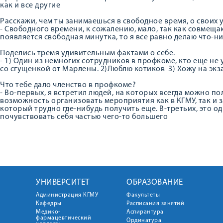
как и все другие
Расскажи, чем ты занимаешься в свободное время, о своих 
- Свободного времени, к сожалению, мало, так как совмещаю
появляется свободная минутка, то я все равно делаю что-
Поделись тремя удивительным фактами о себе.
- 1) Один из немногих сотрудников в профкоме, кто еще н
со сгущенкой от Марлены. 2)Люблю котиков 3) Хожу на эк
Что тебе дало членство в профкоме?
- Во-первых, я встретил людей, на которых всегда можно по
возможность организовать мероприятия как в КГМУ, так и з
который трудно где-нибудь получить еще. В-третьих, это од
почувствовать себя частью чего-то большего
УНИВЕРСИТЕТ
ОБРАЗОВАНИЕ
Администрация КГМУ
Факультеты
Кафедры
Расписания занятий
Медико-
Аспирантура
фармацевтический
Ординатура