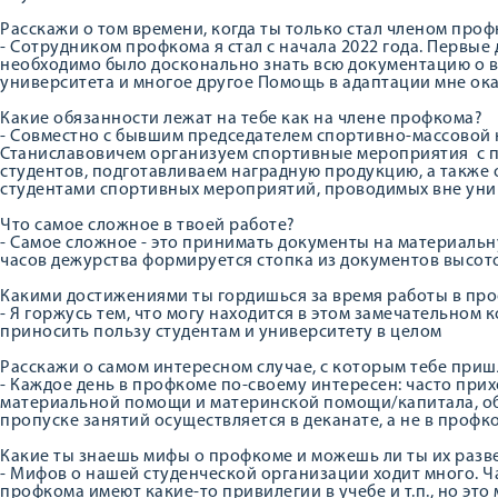
Расскажи о том времени, когда ты только стал членом про
- Сотрудником профкома я стал с начала 2022 года. Первы
необходимо было досконально знать всю документацию о в
университета и многое другое Помощь в адаптации мне ок
Какие обязанности лежат на тебе как на члене профкома?
- Совместно с бывшим председателем спортивно-массовой
Станиславовичем организуем спортивные мероприятия с 
студентов, подготавливаем наградную продукцию, а такж
студентами спортивных мероприятий, проводимых вне уни
Что самое сложное в твоей работе?
- Самое сложное - это принимать документы на материальну
часов дежурства формируется стопка из документов высот
Какими достижениями ты гордишься за время работы в пр
- Я горжусь тем, что могу находится в этом замечательном 
приносить пользу студентам и университету в целом
Расскажи о самом интересном случае, с которым тебе приш
- Каждое день в профкоме по-своему интересен: часто при
материальной помощи и материнской помощи/капитала, об
пропуске занятий осуществляется в деканате, а не в проф
Какие ты знаешь мифы о профкоме и можешь ли ты их разв
- Мифов о нашей студенческой организации ходит много. Ч
профкома имеют какие-то привилегии в учебе и т.п., но эт