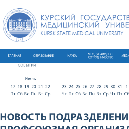
МЕЖДУНАРОДНОЕ
ГЛАВНАЯ
ОБРАЗОВАНИЕ
НАУКА
МЕД
СОТРУДНИЧЕСТВО
СОБЫТИЯ
Июль
17
18
19
20
21
22
23
24
25
26
27
28
29
30
31
1
Пт
Сб
Вс
Пн
Вт
Ср
Чт
Пт
Сб
Вс
Пн
Вт
Ср
Чт
Пт
С
НОВОСТЬ ПОДРАЗДЕЛЕНИ