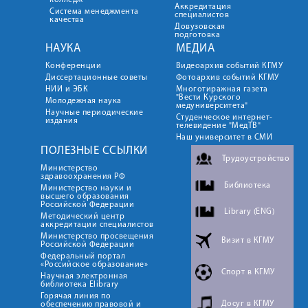
колледж
Аккредитация
Система менеджмента
специалистов
качества
Довузовская
подготовка
НАУКА
МЕДИА
Конференции
Видеоархив событий КГМУ
Диссертационные советы
Фотоархив событий КГМУ
НИИ и ЭБК
Многотиражная газета
"Вести Курского
Молодежная наука
медуниверситета"
Научные периодические
Студенческое интернет-
издания
телевидение "МедТВ"
Наш университет в СМИ
ПОЛЕЗНЫЕ ССЫЛКИ
Трудоустройство
Министерство
здравоохранения РФ
Библиотека
Министерство науки и
высшего образования
Российской Федерации
Library (ENG)
Методический центр
аккредитации специалистов
Министерство просвещения
Визит в КГМУ
Российской Федерации
Федеральный портал
«Российское образование»
Спорт в КГМУ
Научная электронная
библиотека Elibrary
Горячая линия по
Досуг в КГМУ
обеспечению правовой и