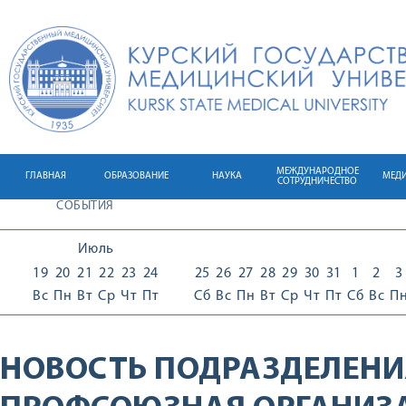
МЕЖДУНАРОДНОЕ
ГЛАВНАЯ
ОБРАЗОВАНИЕ
НАУКА
МЕД
СОТРУДНИЧЕСТВО
СОБЫТИЯ
Июль
19
20
21
22
23
24
25
26
27
28
29
30
31
1
2
3
Вс
Пн
Вт
Ср
Чт
Пт
Сб
Вс
Пн
Вт
Ср
Чт
Пт
Сб
Вс
П
НОВОСТЬ ПОДРАЗДЕЛЕНИ