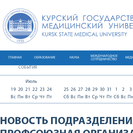
МЕЖДУНАРОДНОЕ
ГЛАВНАЯ
ОБРАЗОВАНИЕ
НАУКА
МЕД
СОТРУДНИЧЕСТВО
СОБЫТИЯ
Июль
19
20
21
22
23
24
25
26
27
28
29
30
31
1
2
3
Вс
Пн
Вт
Ср
Чт
Пт
Сб
Вс
Пн
Вт
Ср
Чт
Пт
Сб
Вс
П
НОВОСТЬ ПОДРАЗДЕЛЕНИ