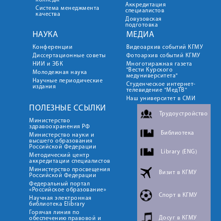
колледж
Аккредитация
Система менеджмента
специалистов
качества
Довузовская
подготовка
НАУКА
МЕДИА
Конференции
Видеоархив событий КГМУ
Диссертационные советы
Фотоархив событий КГМУ
НИИ и ЭБК
Многотиражная газета
"Вести Курского
Молодежная наука
медуниверситета"
Научные периодические
Студенческое интернет-
издания
телевидение "МедТВ"
Наш университет в СМИ
ПОЛЕЗНЫЕ ССЫЛКИ
Трудоустройство
Министерство
здравоохранения РФ
Библиотека
Министерство науки и
высшего образования
Российской Федерации
Library (ENG)
Методический центр
аккредитации специалистов
Министерство просвещения
Визит в КГМУ
Российской Федерации
Федеральный портал
«Российское образование»
Спорт в КГМУ
Научная электронная
библиотека Elibrary
Горячая линия по
Досуг в КГМУ
обеспечению правовой и