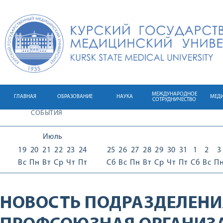
МЕЖДУНАРОДНОЕ
ГЛАВНАЯ
ОБРАЗОВАНИЕ
НАУКА
МЕД
СОТРУДНИЧЕСТВО
СОБЫТИЯ
Июль
19
20
21
22
23
24
25
26
27
28
29
30
31
1
2
3
Вс
Пн
Вт
Ср
Чт
Пт
Сб
Вс
Пн
Вт
Ср
Чт
Пт
Сб
Вс
П
НОВОСТЬ ПОДРАЗДЕЛЕНИ