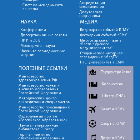
колледж
Аккредитация
Система менеджмента
специалистов
качества
Довузовская
подготовка
НАУКА
МЕДИА
Конференции
Видеоархив событий КГМУ
Диссертационные советы
Фотоархив событий КГМУ
НИИ и ЭБК
Многотиражная газета
"Вести Курского
Молодежная наука
медуниверситета"
Научные периодические
Студенческое интернет-
издания
телевидение "МедТВ"
Наш университет в СМИ
ПОЛЕЗНЫЕ ССЫЛКИ
Трудоустройство
Министерство
здравоохранения РФ
Библиотека
Министерство науки и
высшего образования
Российской Федерации
Library (ENG)
Методический центр
аккредитации специалистов
Министерство просвещения
Визит в КГМУ
Российской Федерации
Федеральный портал
«Российское образование»
Спорт в КГМУ
Научная электронная
библиотека Elibrary
Горячая линия по
Досуг в КГМУ
обеспечению правовой и