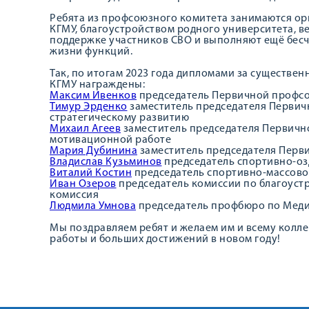
Ребята из профсоюзного комитета занимаются ор
КГМУ, благоустройством родного университета, в
поддержке участников СВО и выполняют ещё бесч
жизни функций.
Так, по итогам 2023 года дипломами за существе
КГМУ награждены:
Максим Ивенков
председатель Первичной профс
Тимур Эрденко
заместитель председателя Перви
стратегическому развитию
Михаил Агеев
заместитель председателя Первич
мотивационной работе
Мария Дубинина
заместитель председателя Перв
Владислав Кузьминов
председатель спортивно-о
Виталий Костин
председатель спортивно-массово
Иван Озеров
председатель комиссии по благоуст
комиссия
Людмила Умнова
председатель профбюро по Мед
Мы поздравляем ребят и желаем им и всему колл
работы и больших достижений в новом году!