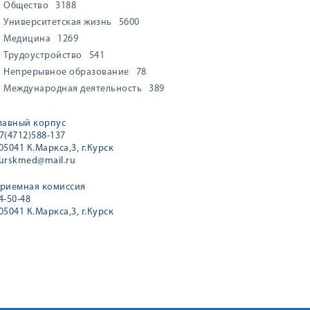
Общество
3188
Университетская жизнь
5600
Медицина
1269
Трудоустройство
541
Непрерывное образование
78
Международная деятельность
389
лавный корпус
7(4712)588-137
05041 К.Маркса,3, г.Курск
urskmed@mail.ru
риемная комиссия
4-50-48
05041 К.Маркса,3, г.Курск