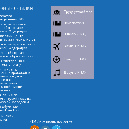
ЕЗНЫЕ ССЫЛКИ
Трудоустройство
терство
оохранения РФ
Библиотека
ерство науки и
го образования
йской Федерации
Library (ENG)
ический центр
итации специалистов
терство просвещения
Визит в КГМУ
йской Федерации
альный портал
йское образование»
Спорт в КГМУ
я электронная
тека Elibrary
я линия по
Досуг в КГМУ
чению правовой и
льной защиты
ющихся
овательных
изаций высшего
ования
я линия по
логической помощи
ческой молодежи
н обучение
kurskmed.com
ицинский
ылка
КГМУ в социальных сетях