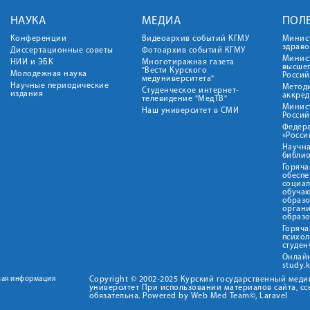
НАУКА
МЕДИА
ПОЛ
Конференции
Видеоархив событий КГМУ
Минис
здрав
Диссертационные советы
Фотоархив событий КГМУ
Минист
НИИ и ЭБК
Многотиражная газета
высше
"Вести Курского
Молодежная наука
Росси
медуниверситета"
Научные периодические
Метод
Студенческое интернет-
издания
аккред
телевидение "МедТВ"
Минис
Наш университет в СМИ
Росси
Федер
«Росси
Научна
библио
Горяча
обеспе
социа
обуча
образ
орган
образ
Горяча
психо
студен
Онлай
study.
ная информация
Copyright © 2002-2025 Курский государственный мед
университет При использовании материалов сайта, сс
обязательна. Powered by Web Med Team©, Laravel