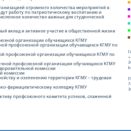
ганизацией огромного количества мероприятий в
едут работу по патриотическому воспитанию и
исленное количество важных для студенческой
нный вклад и активное участие в общественной жизни
оюзной организации обучающихся КГМУ
чной профсоюзной организации обучающихся КГМУ по
Г
ной профсоюзной организации обучающихся КГМУ по
+
3
ичной профсоюзной организации обучающихся КГМУ
k
здоровительной комиссии
й комиссии
ройству и озеленению территории КГМУ – трудовая
П
7
ико-фармацевтическому колледжу КГМУ
3
ективу профсоюзного комитета успехов, слаженной