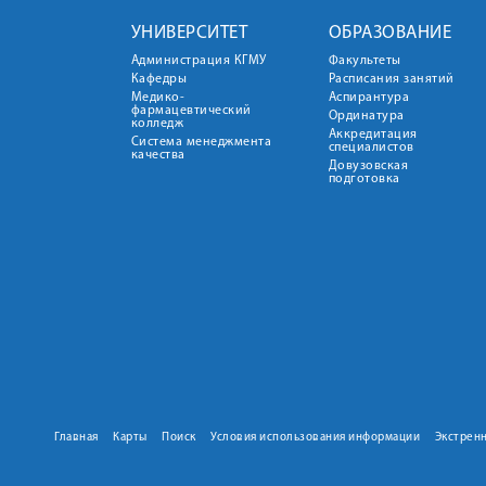
УНИВЕРСИТЕТ
ОБРАЗОВАНИЕ
Администрация КГМУ
Факультеты
Кафедры
Расписания занятий
Медико-
Аспирантура
фармацевтический
Ординатура
колледж
Аккредитация
Система менеджмента
специалистов
качества
Довузовская
подготовка
Главная
Карты
Поиск
Условия использования информации
Экстрен