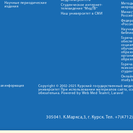
медуниверситета"
Научные периодические
Метод
Студенческое интернет-
издания
аккред
телевидение "МедТВ"
Минис
Наш университет в СМИ
Росси
Федер
«Росси
Научна
библио
Горяча
обеспе
социа
обуча
образ
орган
образ
Горяча
психо
студен
Онлай
study.
ная информация
Copyright © 2002-2025 Курский государственный мед
университет При использовании материалов сайта, сс
обязательна. Powered by Web Med Team©, Laravel
305041. К.Маркса,3, г. Курск. Тел. +7(471