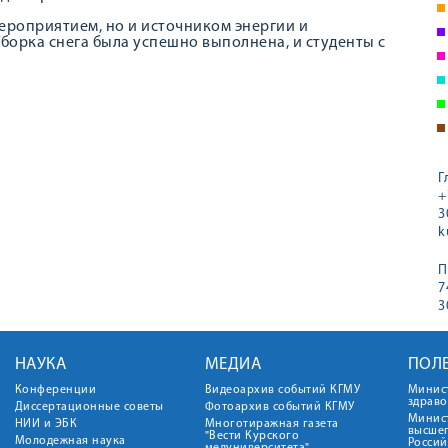
ероприятием, но и источником энергии и
Уборка снега была успешно выполнена, и студенты с
Г
+
3
k
П
7
3
НАУКА
МЕДИА
ПОЛ
Конференции
Видеоархив событий КГМУ
Минис
здрав
Диссертационные советы
Фотоархив событий КГМУ
Минист
НИИ и ЭБК
Многотиражная газета
высше
"Вести Курского
Молодежная наука
Росси