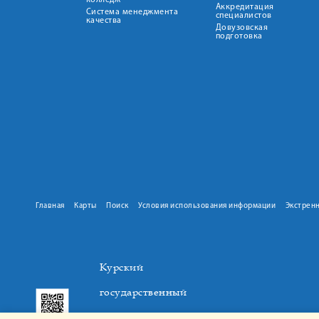
колледж
Аккредитация
Система менеджмента
специалистов
качества
Довузовская
подготовка
Главная
Карты
Поиск
Условия использования информации
Экстрен
Курский
государственный
медицинский