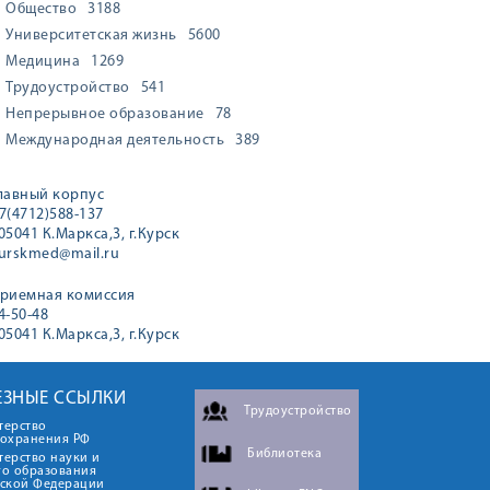
Общество
3188
Университетская жизнь
5600
Медицина
1269
Трудоустройство
541
Непрерывное образование
78
Международная деятельность
389
лавный корпус
7(4712)588-137
05041 К.Маркса,3, г.Курск
urskmed@mail.ru
риемная комиссия
4-50-48
05041 К.Маркса,3, г.Курск
ЕЗНЫЕ ССЫЛКИ
Трудоустройство
терство
оохранения РФ
Библиотека
ерство науки и
го образования
йской Федерации