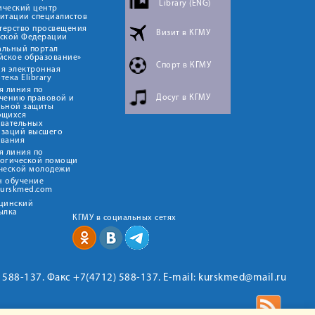
Library (ENG)
ический центр
итации специалистов
терство просвещения
Визит в КГМУ
йской Федерации
альный портал
йское образование»
Спорт в КГМУ
я электронная
тека Elibrary
я линия по
Досуг в КГМУ
чению правовой и
льной защиты
ющихся
овательных
изаций высшего
ования
я линия по
логической помощи
ческой молодежи
н обучение
kurskmed.com
ицинский
ылка
КГМУ в социальных сетях
2) 588-137. Факс +7(4712) 588-137. E-mail: kurskmed@mail.ru