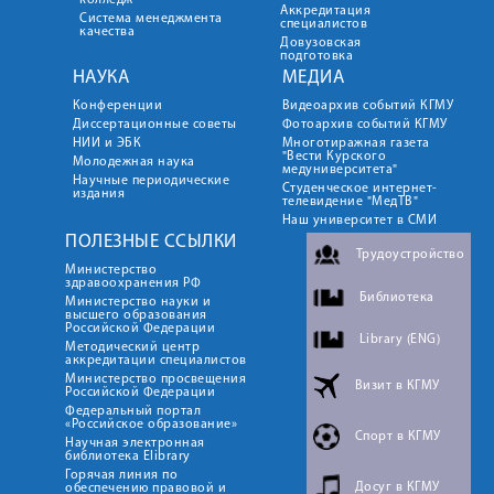
колледж
Аккредитация
Система менеджмента
специалистов
качества
Довузовская
подготовка
НАУКА
МЕДИА
Конференции
Видеоархив событий КГМУ
Диссертационные советы
Фотоархив событий КГМУ
НИИ и ЭБК
Многотиражная газета
"Вести Курского
Молодежная наука
медуниверситета"
Научные периодические
Студенческое интернет-
издания
телевидение "МедТВ"
Наш университет в СМИ
ПОЛЕЗНЫЕ ССЫЛКИ
Трудоустройство
Министерство
здравоохранения РФ
Библиотека
Министерство науки и
высшего образования
Российской Федерации
Library (ENG)
Методический центр
аккредитации специалистов
Министерство просвещения
Визит в КГМУ
Российской Федерации
Федеральный портал
«Российское образование»
Спорт в КГМУ
Научная электронная
библиотека Elibrary
Горячая линия по
Досуг в КГМУ
обеспечению правовой и