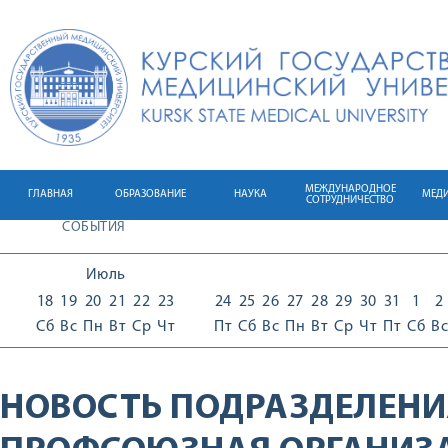
МЕЖДУНАРОДНОЕ
ГЛАВНАЯ
ОБРАЗОВАНИЕ
НАУКА
МЕД
СОТРУДНИЧЕСТВО
СОБЫТИЯ
Июль
18
19
20
21
22
23
24
25
26
27
28
29
30
31
1
2
Сб
Вс
Пн
Вт
Ср
Чт
Пт
Сб
Вс
Пн
Вт
Ср
Чт
Пт
Сб
Вс
НОВОСТЬ ПОДРАЗДЕЛЕНИ