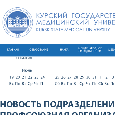
МЕЖДУНАРОДНОЕ
ГЛАВНАЯ
ОБРАЗОВАНИЕ
НАУКА
МЕД
СОТРУДНИЧЕСТВО
СОБЫТИЯ
Июль
19
20
21
22
23
24
25
26
27
28
29
30
31
1
2
3
Вс
Пн
Вт
Ср
Чт
Пт
Сб
Вс
Пн
Вт
Ср
Чт
Пт
Сб
Вс
П
НОВОСТЬ ПОДРАЗДЕЛЕНИ