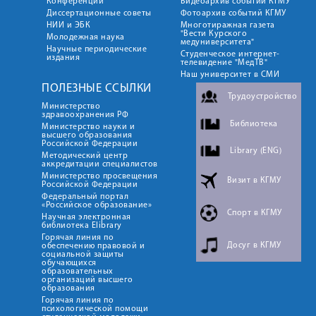
Конференции
Видеоархив событий КГМУ
Диссертационные советы
Фотоархив событий КГМУ
НИИ и ЭБК
Многотиражная газета
"Вести Курского
Молодежная наука
медуниверситета"
Научные периодические
Студенческое интернет-
издания
телевидение "МедТВ"
Наш университет в СМИ
ПОЛЕЗНЫЕ ССЫЛКИ
Трудоустройство
Министерство
здравоохранения РФ
Библиотека
Министерство науки и
высшего образования
Российской Федерации
Library (ENG)
Методический центр
аккредитации специалистов
Министерство просвещения
Визит в КГМУ
Российской Федерации
Федеральный портал
«Российское образование»
Спорт в КГМУ
Научная электронная
библиотека Elibrary
Горячая линия по
Досуг в КГМУ
обеспечению правовой и
социальной защиты
обучающихся
образовательных
организаций высшего
образования
Горячая линия по
психологической помощи