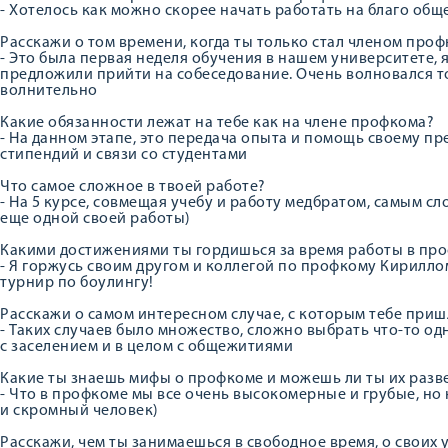
- Хотелось как можно скорее начать работать на благо общ
Расскажи о том времени, когда ты только стал членом про
- Это была первая неделя обучения в нашем университете, 
предложили прийти на собеседование. Очень волновался то
волнительно
Какие обязанности лежат на тебе как на члене профкома?
- На данном этапе, это передача опыта и помощь своему п
стипендий и связи со студентами
Что самое сложное в твоей работе?
- На 5 курсе, совмещая учебу и работу медбратом, самым 
еще одной своей работы)
Какими достижениями ты гордишься за время работы в пр
- Я горжусь своим другом и коллегой по профкому Кирилл
турнир по боулингу!
Расскажи о самом интересном случае, с которым тебе приш
- Таких случаев было множество, сложно выбрать что-то од
с заселением и в целом с общежитиями
Какие ты знаешь мифы о профкоме и можешь ли ты их разв
- Что в профкоме мы все очень высокомерные и грубые, но
и скромный человек)
Расскажи, чем ты занимаешься в свободное время, о своих 