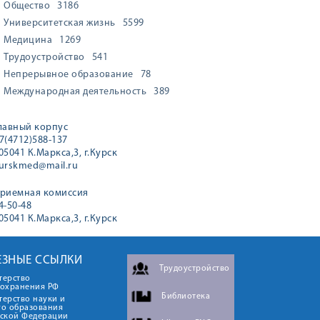
Общество
3186
Университетская жизнь
5599
Медицина
1269
Трудоустройство
541
Непрерывное образование
78
Международная деятельность
389
лавный корпус
7(4712)588-137
05041 К.Маркса,3, г.Курск
urskmed@mail.ru
риемная комиссия
4-50-48
05041 К.Маркса,3, г.Курск
ЕЗНЫЕ ССЫЛКИ
Трудоустройство
терство
оохранения РФ
Библиотека
ерство науки и
го образования
йской Федерации