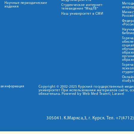
медуниверситета"
Научные периодические
Метод
Студенческое интернет-
издания
аккред
телевидение "МедТВ"
Минис
Наш университет в СМИ
Росси
Федер
«Росси
Научна
библио
Горяча
обеспе
социа
обуча
образ
орган
образ
Горяча
психо
студен
Онлай
study.
ная информация
Copyright © 2002-2025 Курский государственный мед
университет При использовании материалов сайта, сс
обязательна. Powered by Web Med Team©, Laravel
305041. К.Маркса,3, г. Курск. Тел. +7(471