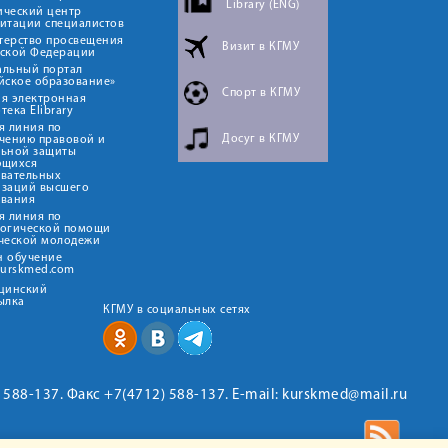
Library (ENG)
ический центр
итации специалистов
терство просвещения
Визит в КГМУ
йской Федерации
альный портал
йское образование»
Спорт в КГМУ
я электронная
тека Elibrary
я линия по
Досуг в КГМУ
чению правовой и
льной защиты
ющихся
овательных
изаций высшего
ования
я линия по
логической помощи
ческой молодежи
н обучение
kurskmed.com
ицинский
ылка
КГМУ в социальных сетях
2) 588-137. Факс +7(4712) 588-137. E-mail: kurskmed@mail.ru