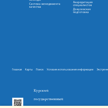
колледж
Аккредитация
Система менеджмента
специалистов
качества
Довузовская
подготовка
Главная
Карты
Поиск
Условия использования информации
Экстрен
Курский
государственный
медицинский