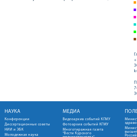
Г
+
3
k
П
7
3
НАУКА
МЕДИА
ПОЛ
Конференции
Видеоархив событий КГМУ
Минис
здрав
Диссертационные советы
Фотоархив событий КГМУ
Минист
НИИ и ЭБК
Многотиражная газета
высше
"Вести Курского
Молодежная наука
Росси