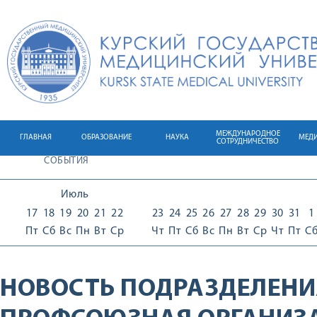
МЕЖДУНАРОДНОЕ
ГЛАВНАЯ
ОБРАЗОВАНИЕ
НАУКА
МЕД
СОТРУДНИЧЕСТВО
СОБЫТИЯ
Июль
17
18
19
20
21
22
23
24
25
26
27
28
29
30
31
1
Пт
Сб
Вс
Пн
Вт
Ср
Чт
Пт
Сб
Вс
Пн
Вт
Ср
Чт
Пт
С
НОВОСТЬ ПОДРАЗДЕЛЕНИ