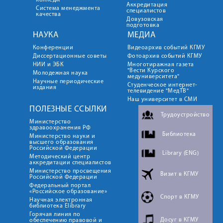
колледж
Аккредитация
Система менеджмента
специалистов
качества
Довузовская
подготовка
НАУКА
МЕДИА
Конференции
Видеоархив событий КГМУ
Диссертационные советы
Фотоархив событий КГМУ
НИИ и ЭБК
Многотиражная газета
"Вести Курского
Молодежная наука
медуниверситета"
Научные периодические
Студенческое интернет-
издания
телевидение "МедТВ"
Наш университет в СМИ
ПОЛЕЗНЫЕ ССЫЛКИ
Трудоустройство
Министерство
здравоохранения РФ
Библиотека
Министерство науки и
высшего образования
Российской Федерации
Library (ENG)
Методический центр
аккредитации специалистов
Министерство просвещения
Визит в КГМУ
Российской Федерации
Федеральный портал
«Российское образование»
Спорт в КГМУ
Научная электронная
библиотека Elibrary
Горячая линия по
Досуг в КГМУ
обеспечению правовой и