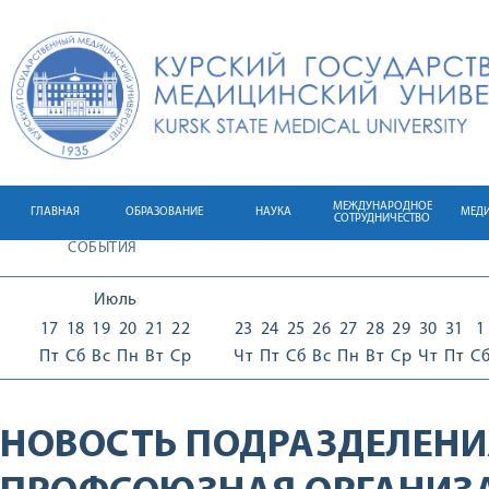
МЕЖДУНАРОДНОЕ
ГЛАВНАЯ
ОБРАЗОВАНИЕ
НАУКА
МЕД
СОТРУДНИЧЕСТВО
СОБЫТИЯ
Июль
17
18
19
20
21
22
23
24
25
26
27
28
29
30
31
1
Пт
Сб
Вс
Пн
Вт
Ср
Чт
Пт
Сб
Вс
Пн
Вт
Ср
Чт
Пт
С
НОВОСТЬ ПОДРАЗДЕЛЕНИ