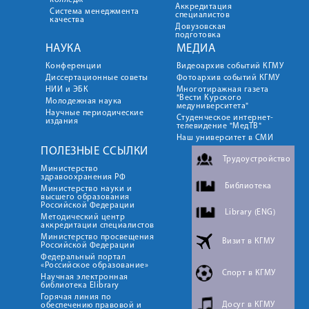
колледж
Аккредитация
Система менеджмента
специалистов
качества
Довузовская
подготовка
НАУКА
МЕДИА
Конференции
Видеоархив событий КГМУ
Диссертационные советы
Фотоархив событий КГМУ
НИИ и ЭБК
Многотиражная газета
"Вести Курского
Молодежная наука
медуниверситета"
Научные периодические
Студенческое интернет-
издания
телевидение "МедТВ"
Наш университет в СМИ
ПОЛЕЗНЫЕ ССЫЛКИ
Трудоустройство
Министерство
здравоохранения РФ
Библиотека
Министерство науки и
высшего образования
Российской Федерации
Library (ENG)
Методический центр
аккредитации специалистов
Министерство просвещения
Визит в КГМУ
Российской Федерации
Федеральный портал
«Российское образование»
Спорт в КГМУ
Научная электронная
библиотека Elibrary
Горячая линия по
Досуг в КГМУ
обеспечению правовой и