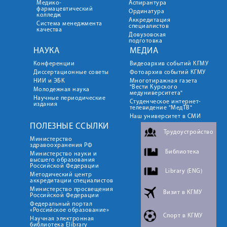
Медико-
Аспирантура
фармацевтический
Ординатура
колледж
Аккредитация
Система менеджмента
специалистов
качества
Довузовская
подготовка
НАУКА
МЕДИА
Конференции
Видеоархив событий КГМУ
Диссертационные советы
Фотоархив событий КГМУ
НИИ и ЭБК
Многотиражная газета
"Вести Курского
Молодежная наука
медуниверситета"
Научные периодические
Студенческое интернет-
издания
телевидение "МедТВ"
Наш университет в СМИ
ПОЛЕЗНЫЕ ССЫЛКИ
Трудоустройство
Министерство
здравоохранения РФ
Библиотека
Министерство науки и
высшего образования
Российской Федерации
Library (ENG)
Методический центр
аккредитации специалистов
Министерство просвещения
Визит в КГМУ
Российской Федерации
Федеральный портал
«Российское образование»
Спорт в КГМУ
Научная электронная
библиотека Elibrary