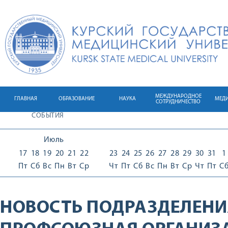
МЕЖДУНАРОДНОЕ
ГЛАВНАЯ
ОБРАЗОВАНИЕ
НАУКА
МЕД
СОТРУДНИЧЕСТВО
СОБЫТИЯ
Июль
17
18
19
20
21
22
23
24
25
26
27
28
29
30
31
1
Пт
Сб
Вс
Пн
Вт
Ср
Чт
Пт
Сб
Вс
Пн
Вт
Ср
Чт
Пт
С
НОВОСТЬ ПОДРАЗДЕЛЕНИ