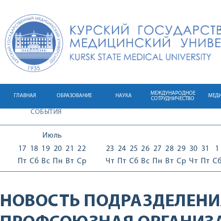
МЕЖДУНАРОДНОЕ
ГЛАВНАЯ
ОБРАЗОВАНИЕ
НАУКА
МЕД
СОТРУДНИЧЕСТВО
СОБЫТИЯ
Июль
17
18
19
20
21
22
23
24
25
26
27
28
29
30
31
1
Пт
Сб
Вс
Пн
Вт
Ср
Чт
Пт
Сб
Вс
Пн
Вт
Ср
Чт
Пт
С
НОВОСТЬ ПОДРАЗДЕЛЕНИ