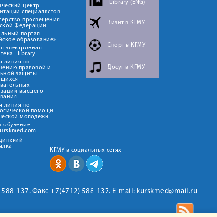
Library (ENG)
ический центр
итации специалистов
терство просвещения
Визит в КГМУ
йской Федерации
альный портал
йское образование»
Спорт в КГМУ
я электронная
тека Elibrary
я линия по
Досуг в КГМУ
чению правовой и
льной защиты
ющихся
овательных
изаций высшего
ования
я линия по
логической помощи
ческой молодежи
н обучение
kurskmed.com
ицинский
ылка
КГМУ в социальных сетях
2) 588-137. Факс +7(4712) 588-137. E-mail: kurskmed@mail.ru