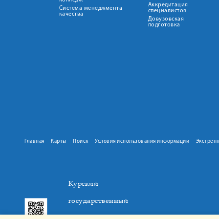
колледж
Аккредитация
Система менеджмента
специалистов
качества
Довузовская
подготовка
Главная
Карты
Поиск
Условия использования информации
Экстрен
Курский
государственный
медицинский