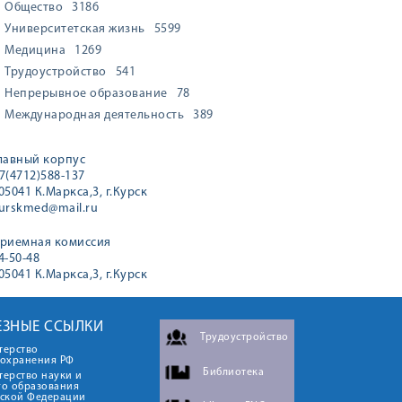
Общество
3186
Университетская жизнь
5599
Медицина
1269
Трудоустройство
541
Непрерывное образование
78
Международная деятельность
389
лавный корпус
7(4712)588-137
05041 К.Маркса,3, г.Курск
urskmed@mail.ru
риемная комиссия
4-50-48
05041 К.Маркса,3, г.Курск
ЕЗНЫЕ ССЫЛКИ
Трудоустройство
терство
оохранения РФ
Библиотека
ерство науки и
го образования
йской Федерации