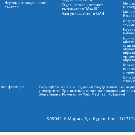
медуниверситета"
Научные периодические
Метод
Студенческое интернет-
издания
аккред
телевидение "МедТВ"
Минис
Наш университет в СМИ
Росси
Федер
«Росси
Научна
библио
Горяча
обеспе
социа
обуча
образ
орган
образ
Горяча
психо
студен
Онлай
study.
ная информация
Copyright © 2002-2025 Курский государственный мед
университет При использовании материалов сайта, сс
обязательна. Powered by Web Med Team©, Laravel
305041. К.Маркса,3, г. Курск. Тел. +7(471