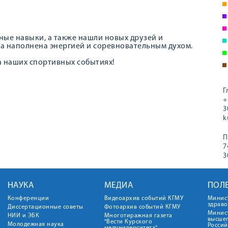
ые навыки, а также нашли новых друзей и
 наполнена энергией и соревновательным духом.
а наших спортивных событиях!
Г
+
3
k
П
7
3
НАУКА
МЕДИА
ПОЛ
Конференции
Видеоархив событий КГМУ
Минис
здрав
Диссертационные советы
Фотоархив событий КГМУ
Минист
НИИ и ЭБК
Многотиражная газета
высше
"Вести Курского
Молодежная наука
Росси