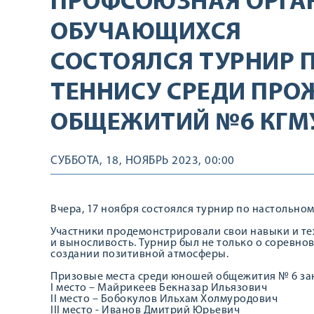
ПРОФСОЮЗНАЯ ОРГА
ОБУЧАЮЩИХСЯ
СОСТОЯЛСЯ ТУРНИР 
ТЕННИСУ СРЕДИ ПР
ОБЩЕЖИТИЙ №6 КГМ
СУББОТА, 18, НОЯБРЬ 2023, 00:00
Вчера, 17 ноября состоялся турнир по настольн
Участники продемонстрировали свои навыки и те
и выносливость. Турнир был не только о соревно
создании позитивной атмосферы.
Призовые места среди юношей общежития № 6 за
I место – Майрикеев Бекназар Ильязович
II место – Бобокулов Ильхам Холмуродович
III место - Иванов Дмитрий Юрьевич