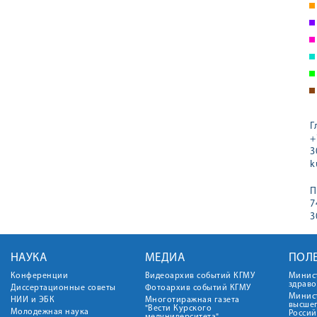
Г
+
3
k
П
7
3
НАУКА
МЕДИА
ПОЛ
Конференции
Видеоархив событий КГМУ
Минис
здрав
Диссертационные советы
Фотоархив событий КГМУ
Минист
НИИ и ЭБК
Многотиражная газета
высше
"Вести Курского
Молодежная наука
Росси