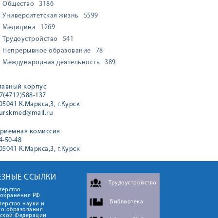
Общество
3186
Университетская жизнь
5599
Медицина
1269
Трудоустройство
541
Непрерывное образование
78
Международная деятельность
389
лавный корпус
7(4712)588-137
05041 К.Маркса,3, г.Курск
urskmed@mail.ru
риемная комиссия
4-50-48
05041 К.Маркса,3, г.Курск
ЕЗНЫЕ ССЫЛКИ
Трудоустройство
терство
оохранения РФ
Библиотека
ерство науки и
го образования
йской Федерации