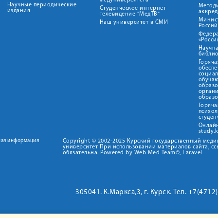
медуниверситета"
Научные периодические
Метод
Студенческое интернет-
издания
аккред
телевидение "МедТВ"
Минис
Наш университет в СМИ
Росси
Федер
«Росси
Научна
библио
Горяча
обеспе
социа
обуча
образ
орган
образ
Горяча
психо
студен
Онлай
study.
ная информация
Copyright © 2002-2025 Курский государственный мед
университет При использовании материалов сайта, сс
обязательна. Powered by Web Med Team©, Laravel
305041. К.Маркса,3, г. Курск. Тел. +7(471