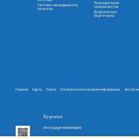
колледж
Аккредитация
Система менеджмента
специалистов
качества
Довузовская
подготовка
Главная
Карты
Поиск
Условия использования информации
Экстрен
Курский
государственный
медицинский