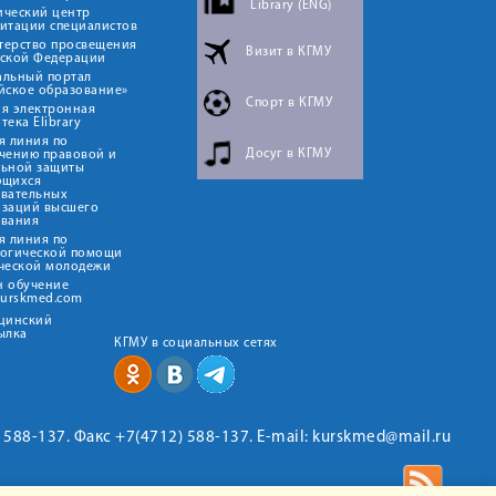
Library (ENG)
ический центр
итации специалистов
терство просвещения
Визит в КГМУ
йской Федерации
альный портал
йское образование»
Спорт в КГМУ
я электронная
тека Elibrary
я линия по
Досуг в КГМУ
чению правовой и
льной защиты
ющихся
овательных
изаций высшего
ования
я линия по
логической помощи
ческой молодежи
н обучение
kurskmed.com
ицинский
ылка
КГМУ в социальных сетях
2) 588-137. Факс +7(4712) 588-137. E-mail: kurskmed@mail.ru