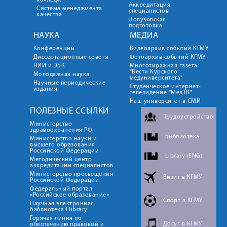
колледж
Аккредитация
Система менеджмента
специалистов
качества
Довузовская
подготовка
НАУКА
МЕДИА
Конференции
Видеоархив событий КГМУ
Диссертационные советы
Фотоархив событий КГМУ
НИИ и ЭБК
Многотиражная газета
"Вести Курского
Молодежная наука
медуниверситета"
Научные периодические
Студенческое интернет-
издания
телевидение "МедТВ"
Наш университет в СМИ
ПОЛЕЗНЫЕ ССЫЛКИ
Трудоустройство
Министерство
здравоохранения РФ
Библиотека
Министерство науки и
высшего образования
Российской Федерации
Library (ENG)
Методический центр
аккредитации специалистов
Министерство просвещения
Визит в КГМУ
Российской Федерации
Федеральный портал
«Российское образование»
Спорт в КГМУ
Научная электронная
библиотека Elibrary
Горячая линия по
Досуг в КГМУ
обеспечению правовой и