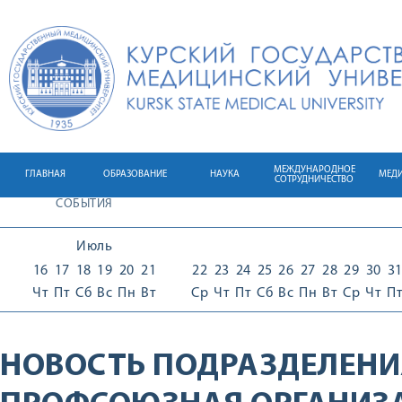
МЕЖДУНАРОДНОЕ
ГЛАВНАЯ
ОБРАЗОВАНИЕ
НАУКА
МЕД
СОТРУДНИЧЕСТВО
СОБЫТИЯ
Июль
16
17
18
19
20
21
22
23
24
25
26
27
28
29
30
3
Чт
Пт
Сб
Вс
Пн
Вт
Ср
Чт
Пт
Сб
Вс
Пн
Вт
Ср
Чт
П
НОВОСТЬ ПОДРАЗДЕЛЕНИ