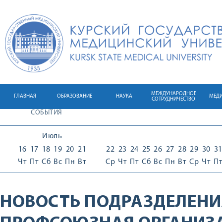
МЕЖДУНАРОДНОЕ
ГЛАВНАЯ
ОБРАЗОВАНИЕ
НАУКА
МЕД
СОТРУДНИЧЕСТВО
СОБЫТИЯ
Июль
16
17
18
19
20
21
22
23
24
25
26
27
28
29
30
3
Чт
Пт
Сб
Вс
Пн
Вт
Ср
Чт
Пт
Сб
Вс
Пн
Вт
Ср
Чт
П
НОВОСТЬ ПОДРАЗДЕЛЕНИ