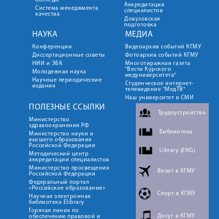
колледж
Аккредитация
Система менеджмента
специалистов
качества
Довузовская
подготовка
НАУКА
МЕДИА
Конференции
Видеоархив событий КГМУ
Диссертационные советы
Фотоархив событий КГМУ
НИИ и ЭБК
Многотиражная газета
"Вести Курского
Молодежная наука
медуниверситета"
Научные периодические
Студенческое интернет-
издания
телевидение "МедТВ"
Наш университет в СМИ
ПОЛЕЗНЫЕ ССЫЛКИ
Трудоустройство
Министерство
здравоохранения РФ
Библиотека
Министерство науки и
высшего образования
Российской Федерации
Library (ENG)
Методический центр
аккредитации специалистов
Министерство просвещения
Визит в КГМУ
Российской Федерации
Федеральный портал
«Российское образование»
Спорт в КГМУ
Научная электронная
библиотека Elibrary
Горячая линия по
Досуг в КГМУ
обеспечению правовой и