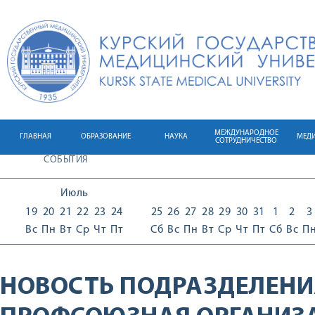
МЕЖДУНАРОДНОЕ
ГЛАВНАЯ
ОБРАЗОВАНИЕ
НАУКА
МЕД
СОТРУДНИЧЕСТВО
СОБЫТИЯ
Июль
19
20
21
22
23
24
25
26
27
28
29
30
31
1
2
3
Вс
Пн
Вт
Ср
Чт
Пт
Сб
Вс
Пн
Вт
Ср
Чт
Пт
Сб
Вс
П
НОВОСТЬ ПОДРАЗДЕЛЕНИ