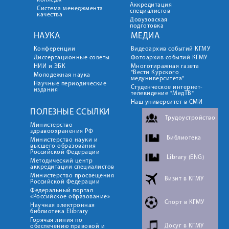
колледж
Аккредитация
Система менеджмента
специалистов
качества
Довузовская
подготовка
НАУКА
МЕДИА
Конференции
Видеоархив событий КГМУ
Диссертационные советы
Фотоархив событий КГМУ
НИИ и ЭБК
Многотиражная газета
"Вести Курского
Молодежная наука
медуниверситета"
Научные периодические
Студенческое интернет-
издания
телевидение "МедТВ"
Наш университет в СМИ
ПОЛЕЗНЫЕ ССЫЛКИ
Трудоустройство
Министерство
здравоохранения РФ
Библиотека
Министерство науки и
высшего образования
Российской Федерации
Library (ENG)
Методический центр
аккредитации специалистов
Министерство просвещения
Визит в КГМУ
Российской Федерации
Федеральный портал
«Российское образование»
Спорт в КГМУ
Научная электронная
библиотека Elibrary
Горячая линия по
Досуг в КГМУ
обеспечению правовой и