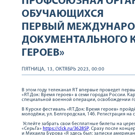
ПРОФСОЮЗНАЯ ОРГА
ОБУЧАЮЩИХСЯ
ПЕРВЫЙ МЕЖДУНАРО
ДОКУМЕНТАЛЬНОГО К
ГЕРОЕВ»
ПЯТНИЦА, 13, ОКТЯБРЬ 2023, 00:00
В этом году телеканал RT впервые проведет пер
«RT.Док: Время героев» в семи городах России. К
специальной военной операции, освобождении г
В Курске фестиваль «RТ.Док: Время героев» пройдё
молодёжи, ул. Белгородская, 14б. Регистрация на 
Успейте забрать свои бесплатные билеты на цере
«СерьГа»
https://clck.ru/3628SP
. Сразу после конц
и Михаила Бурова «Я здесь был: записки америка