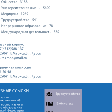
Общество
3188
Университетская жизнь
5600
Медицина
1269
Трудоустройство
541
Непрерывное образование
78
Международная деятельность
389
лавный корпус
7(4712)588-137
05041 К.Маркса,3, г.Курск
urskmed@mail.ru
риемная комиссия
4-50-48
05041 К.Маркса,3, г.Курск
ЕЗНЫЕ ССЫЛКИ
Трудоустройство
терство
оохранения РФ
Библиотека
ерство науки и
го образования
йской Федерации