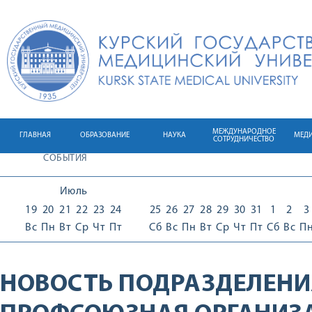
МЕЖДУНАРОДНОЕ
ГЛАВНАЯ
ОБРАЗОВАНИЕ
НАУКА
МЕД
СОТРУДНИЧЕСТВО
СОБЫТИЯ
Июль
19
20
21
22
23
24
25
26
27
28
29
30
31
1
2
3
Вс
Пн
Вт
Ср
Чт
Пт
Сб
Вс
Пн
Вт
Ср
Чт
Пт
Сб
Вс
П
НОВОСТЬ ПОДРАЗДЕЛЕНИ