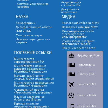
колледж
Аккредитация
Система менеджмента
специалистов
качества
Довузовская
подготовка
НАУКА
МЕДИА
Конференции
Видеоархив событий КГМУ
Диссертационные советы
Фотоархив событий КГМУ
НИИ и ЭБК
Многотиражная газета
"Вести Курского
Молодежная наука
медуниверситета"
Научные периодические
Студенческое интернет-
издания
телевидение "МедТВ"
Наш университет в СМИ
ПОЛЕЗНЫЕ ССЫЛКИ
Трудоустройство
Министерство
здравоохранения РФ
Библиотека
Министерство науки и
высшего образования
Российской Федерации
Library (ENG)
Методический центр
аккредитации специалистов
Министерство просвещения
Визит в КГМУ
Российской Федерации
Федеральный портал
«Российское образование»
Спорт в КГМУ
Научная электронная
библиотека Elibrary
Горячая линия по
Досуг в КГМУ
обеспечению правовой и