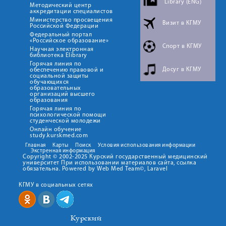
Library (ENG)
Методический центр
аккредитации специалистов
Министерство просвещения
Визит в КГМУ
Российской Федерации
Федеральный портал
«Российское образование»
Спорт в КГМУ
Научная электронная
библиотека Elibrary
Горячая линия по
Досуг в КГМУ
обеспечению правовой и
социальной защиты
обучающихся
образовательных
организаций высшего
образования
Горячая линия по
психологической помощи
студенческой молодежи
Онлайн обучение
study.kurskmed.com
Главная
Карты
Поиск
Условия использования информации
Экстренная информация
Copyright © 2002-2025 Курский государственный медицинский
университет При использовании материалов сайта, ссылка
обязательна. Powered by Web Med Team©, Laravel
КГМУ в социальных сетях
Курский