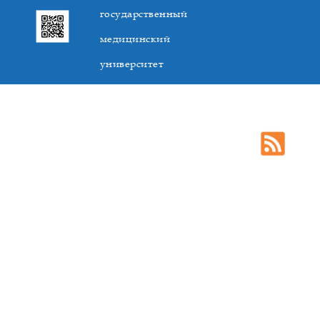
государственный
медицинский
университет
305041. К.Маркса,3, г. Курск. Тел. +7(4712) 588-137. Факс
+7(4712) 588-137. E-mail: kurskmed@mail.ru