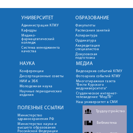
УНИВЕРСИТЕТ
ОБРАЗОВАНИЕ
Администрация КГМУ
Факультеты
Кафедры
Расписания занятий
Медико-
Аспирантура
фармацевтический
Ординатура
колледж
Аккредитация
Система менеджмента
специалистов
качества
Довузовская
подготовка
НАУКА
МЕДИА
Конференции
Видеоархив событий КГМУ
Диссертационные советы
Фотоархив событий КГМУ
НИИ и ЭБК
Многотиражная газета
"Вести Курского
Молодежная наука
медуниверситета"
Научные периодические
Студенческое интернет-
издания
телевидение "МедТВ"
Наш университет в СМИ
ПОЛЕЗНЫЕ ССЫЛКИ
Трудоустройство
Министерство
здравоохранения РФ
Библиотека
Министерство науки и
высшего образования
Российской Федерации