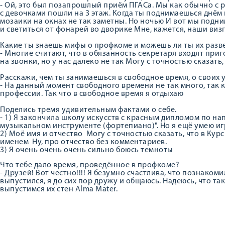
- Ой, это был позапрошлый приём ПГАСа. Мы как обычно с р
с девочками пошли на 3 этаж. Когда ты поднимаешься днём 
мозаики на окнах не так заметны. Но ночью И вот мы подн
и светиться от фонарей во дворике Мне, кажется, наши ви
Какие ты знаешь мифы о профкоме и можешь ли ты их разв
- Многие считают, что в обязанность секретаря входят при
на звонки, но у нас далеко не так Могу с точностью сказать
Расскажи, чем ты занимаешься в свободное время, о своих 
- На данный момент свободного времени не так много, так 
профессии. Так что в свободное время я отдыхаю
Поделись тремя удивительным фактами о себе.
- 1) Я закончила школу искусств с красным дипломом по на
музыкальном инструменте (фортепиано)". Но я ещё умею иг
2) Моё имя и отчество Могу с точностью сказать, что в Кур
именем Ну, про отчество без комментариев.
3) Я очень очень очень сильно боюсь темноты
Что тебе дало время, проведённое в профкоме?
- Друзей! Вот честно!!!! Я безумно счастлива, что познаком
выпустился, я до сих пор дружу и общаюсь. Надеюсь, что та
выпустимся их стен Alma Mater.