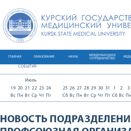
МЕЖДУНАРОДНОЕ
ГЛАВНАЯ
ОБРАЗОВАНИЕ
НАУКА
МЕД
СОТРУДНИЧЕСТВО
СОБЫТИЯ
Июль
19
20
21
22
23
24
25
26
27
28
29
30
31
1
2
3
Вс
Пн
Вт
Ср
Чт
Пт
Сб
Вс
Пн
Вт
Ср
Чт
Пт
Сб
Вс
П
НОВОСТЬ ПОДРАЗДЕЛЕНИ