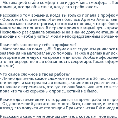
- Мотивацией стало комфортная и дружная атмосфера в Про
помощи, всегда объясняли, когда это требовалось.
Расскажи о том времени, когда ты только попала в профко
- Оооо, это было весело. Я очень боялась Артёма Анатолье
казался мне таким строгим, но потом я поняла, что зря боя
максимально понятно. В первое время я каждый день прихо
Несколько раз сдавала экзамены на знание документации
выходных, чтобы учиться моим непосредственным обязанн
Какие обязанности у тебя в профкоме?
- Материальная помощь!!!! Я думаю все студенты университе
заявления на материальную помощь. Также я делаю выписки
которые претендуют на красный диплом. Вообще оформлени
это непосредственная обязанность секретаря. Также офор
на мне)
Что самое сложное в твоей работе?
- Лично для меня, самое сложное это пережить 26 число ка
стипендия и материальная помощь ко мне поступает очень 
я начинаю переживать, что где-то ошиблась или что-то в эт
пока что таких серьезных происшествий не было.
Какими достижениями ты гордишься за время работы в пр
- Ох, достижений достаточно много. Всех, наверное, и не 
взгляд, это получение стипендии Правительства РФ и медал
Расскажи о самом интересном случае, с которым тебе приш